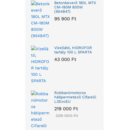
Betonkeverő 180L MTX
CM-180M 800W
(954847)
95 900
Ft
Vízellátó, HIDROFOR
tartály 100 L SPARTA
43 000
Ft
Robbanómotoros
hátipermetező Cifarelli
L3EvoEU
219 000
Ft
229 000
Ft