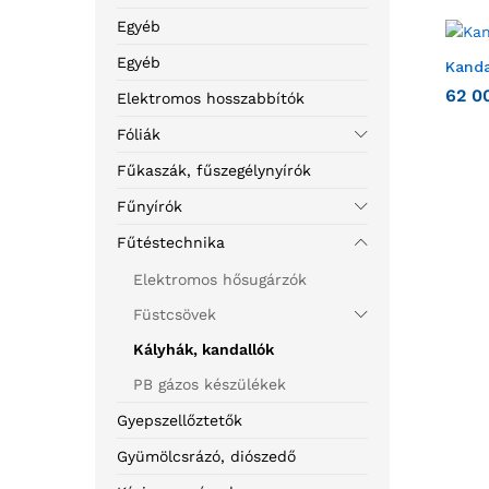
Egyéb
Egyéb
Kanda
62 0
Elektromos hosszabbítók
Fóliák
Fűkaszák, fűszegélynyírók
Fűnyírók
Fűtéstechnika
Elektromos hősugárzók
Füstcsövek
Kályhák, kandallók
PB gázos készülékek
Gyepszellőztetők
Gyümölcsrázó, diószedő