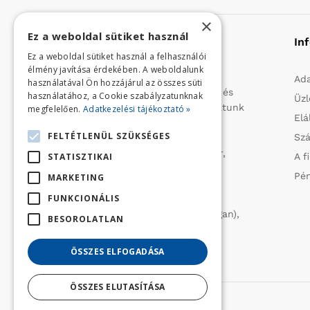
×
Ez a weboldal sütiket használ
Rólunk
In
Ez a weboldal sütiket használ a felhasználói
élmény javítása érdekében. A weboldalunk
Profilunk a mezőgazdasági, kerti
Ada
használatával Ön hozzájárul az összes süti
kisgépek és egyéb iparcikkek kis- és
használatához, a Cookie szabályzatunknak
Üzl
nagykereskedelme. 1991 óta folytatunk
megfelelően.
Adatkezelési tájékoztató »
Elá
importtevékenységet, elsősorban
FELTÉTLENÜL SZÜKSÉGES
Szá
Olaszországból származó
vízszivattyúkat (DAB, Tesla, Leader,
STATISZTIKAI
A f
Ircem, Tellarini) elektromos -és
Pén
MARKETING
robbanómotoros fűnyírókat kerti
FUNKCIONÁLIS
traktorokat (MTD, Husqvarna),
permetezőket (CIFARELLI, Dal Degan),
BESOROLATLAN
ill. fűtéstechnikai eszközöket
(LAMINOX) szállítunk be.
ÖSSZES ELFOGADÁSA
ÖSSZES ELUTASÍTÁSA