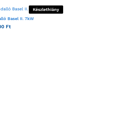
Készlethiány
lló Basel II. 7kW
00
Ft