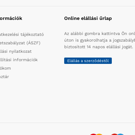
formációk
Online elállási űrlap
Az alábbi gombra kattintva Ön onl
tkezelési tájékoztató
úton is gyakorolhatja a jogszabál
etszabályzat (ÁSZF)
biztosított 14 napos elállási jogát.
llási nyilatkozat
llítási információk
Elállás a szerződéstől
iókom
ztár