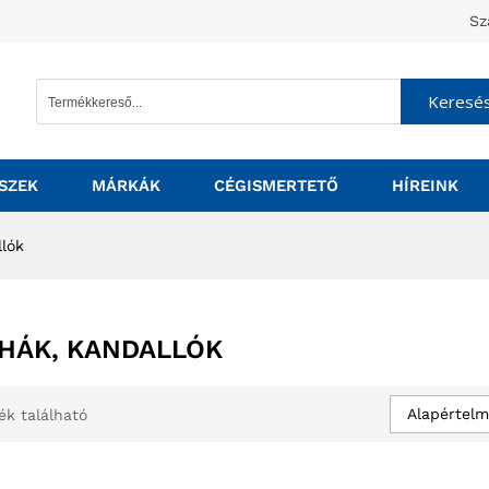
Sz
Keresé
SZEK
MÁRKÁK
CÉGISMERTETŐ
HÍREINK
llók
HÁK, KANDALLÓK
Alapértelm
ék található