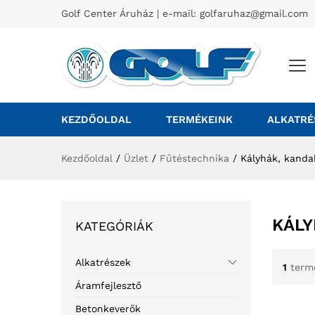
Golf Center Áruház | e-mail:
golfaruhaz@gmail.com
KEZDŐOLDAL
TERMÉKEINK
ALKATRÉ
Kezdőoldal
/
Üzlet
/
Fűtéstechnika
/
Kályhák, kanda
KÁLY
KATEGÓRIÁK
Alkatrészek
1
term
Áramfejlesztő
Betonkeverők