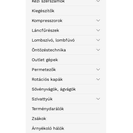
Kézi szerszámok
Kiegészítők
Kompresszorok
Láncfűrészek
Lombszívó, lombfúvó
Öntözéstechnika
Outlet gépek
Permetezők
Rotációs kapák
Sövényvágók, ágvágók
Szivattyúk
Terménydarálók
Zsákok
Árnyékoló hálók