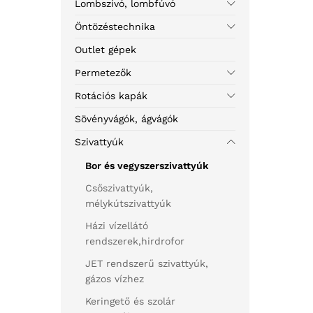
Lombszívó, lombfúvó
Öntözéstechnika
Outlet gépek
Permetezők
Rotációs kapák
Sövényvágók, ágvágók
Szivattyúk
Bor és vegyszerszivattyúk
Csőszivattyúk,
mélykútszivattyúk
Házi vízellátó
rendszerek,hirdrofor
JET rendszerű szivattyúk,
gázos vízhez
Keringető és szolár