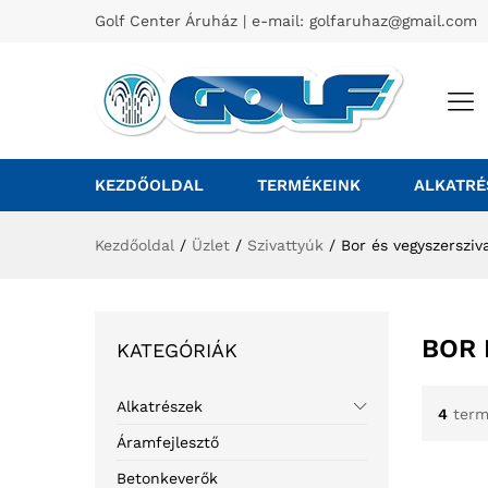
Golf Center Áruház | e-mail:
golfaruhaz@gmail.com
KEZDŐOLDAL
TERMÉKEINK
ALKATRÉ
Kezdőoldal
/
Üzlet
/
Szivattyúk
/
Bor és vegyszersziv
BOR 
KATEGÓRIÁK
Alkatrészek
4
term
Áramfejlesztő
Betonkeverők