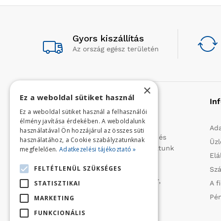
Gyors kiszállítás
Az ország egész területén
×
Ez a weboldal sütiket használ
Rólunk
In
Ez a weboldal sütiket használ a felhasználói
élmény javítása érdekében. A weboldalunk
Profilunk a mezőgazdasági, kerti
Ada
használatával Ön hozzájárul az összes süti
kisgépek és egyéb iparcikkek kis- és
használatához, a Cookie szabályzatunknak
Üzl
nagykereskedelme. 1991 óta folytatunk
megfelelően.
Adatkezelési tájékoztató »
Elá
importtevékenységet, elsősorban
FELTÉTLENÜL SZÜKSÉGES
Szá
Olaszországból származó
vízszivattyúkat (DAB, Tesla, Leader,
STATISZTIKAI
A f
Ircem, Tellarini) elektromos -és
Pén
MARKETING
robbanómotoros fűnyírókat kerti
FUNKCIONÁLIS
traktorokat (MTD, Husqvarna),