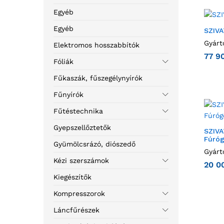
Egyéb
Egyéb
SZIVA
Gyárt
Elektromos hosszabbítók
77 9
Fóliák
Fűkaszák, fűszegélynyírók
Fűnyírók
Fűtéstechnika
Gyepszellőztetők
SZIVA
Fúróg
Gyümölcsrázó, diószedő
Gyárt
Kézi szerszámok
20 0
Kiegészítők
Kompresszorok
Láncfűrészek