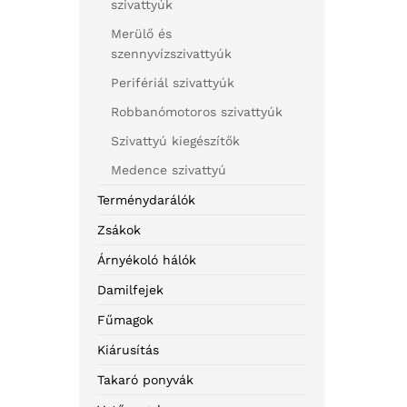
szivattyúk
Merülő és
szennyvízszivattyúk
Perifériál szivattyúk
Robbanómotoros szivattyúk
Szivattyú kiegészítők
Medence szivattyú
Terménydarálók
Zsákok
Árnyékoló hálók
Damilfejek
Fűmagok
Kiárusítás
Takaró ponyvák