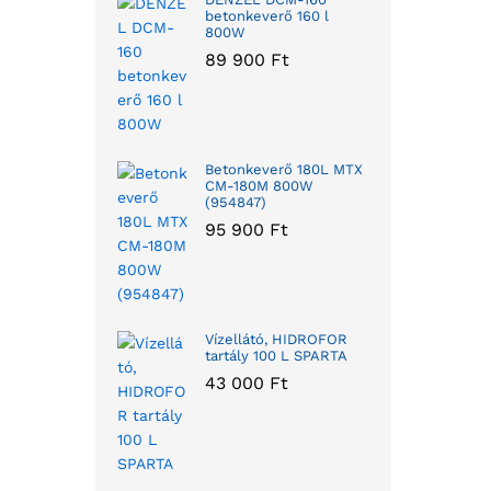
betonkeverő 160 l
800W
89 900
Ft
Betonkeverő 180L MTX
CM-180M 800W
(954847)
95 900
Ft
Vízellátó, HIDROFOR
tartály 100 L SPARTA
43 000
Ft