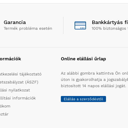
Garancia
Bankkártyás f
Termék probléma esetén
100% biztonságos 
formációk
Online elállási űrlap
Az alábbi gombra kattintva Ön onl
tkezelési tájékoztató
úton is gyakorolhatja a jogszabál
etszabályzat (ÁSZF)
biztosított 14 napos elállási jogát.
llási nyilatkozat
llítási információk
Elállás a szerződéstől
iókom
ztár