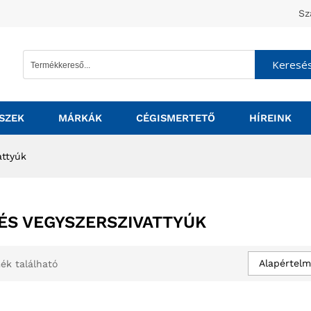
Sz
Keresé
SZEK
MÁRKÁK
CÉGISMERTETŐ
HÍREINK
attyúk
ÉS VEGYSZERSZIVATTYÚK
Alapértelm
ék található