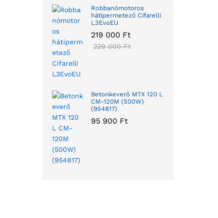
Robbanómotoros
hátipermetező Cifarelli
L3EvoEU
219 000
Ft
229 000
Ft
Betonkeverő MTX 120 L
CM-120M (500W)
(954817)
95 900
Ft