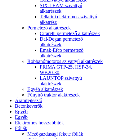
SIX-TEAM szivattyú
alkatrészek
Tellarini elektromos szivattyú
alkatrész
Permetező alkatrészek
Cifarelli permetező alkatrészek
Dal-Degan permetező
alkatrészek
Emak-Efco permetező
alkatrészek
Robbanómotoros szivattyú alkatrészek
PRIMA GTP-25, HSP-34,
WB20-30,
LAUNTOP szivattyú
alaktrészek
Egyéb alkatrészek
Fűnyíró traktor alaktrészek
Áramfejlesztő
Betonkeverők
Egyéb
Egyéb
Elektromos hosszabbítók
Fóliák
Mezőgazdasági fekete fóliák