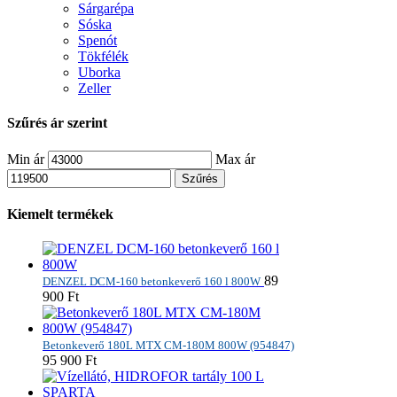
Sárgarépa
Sóska
Spenót
Tökfélék
Uborka
Zeller
Szűrés ár szerint
Min ár
Max ár
Szűrés
Kiemelt termékek
89
DENZEL DCM-160 betonkeverő 160 l 800W
900
Ft
Betonkeverő 180L MTX CM-180M 800W (954847)
95 900
Ft