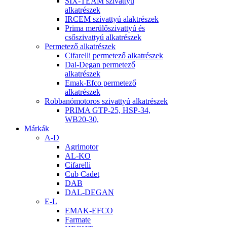
SIX-TEAM szivattyú
alkatrészek
IRCEM szivattyú alaktrészek
Prima merülőszivattyú és
csőszivattyú alkatrészek
Permetező alkatrészek
Cifarelli permetező alkatrészek
Dal-Degan permetező
alkatrészek
Emak-Efco permetező
alkatrészek
Robbanómotoros szivattyú alkatrészek
PRIMA GTP-25, HSP-34,
WB20-30,
Márkák
A-D
Agrimotor
AL-KO
Cifarelli
Cub Cadet
DAB
DAL-DEGAN
E-L
EMAK-EFCO
Farmate