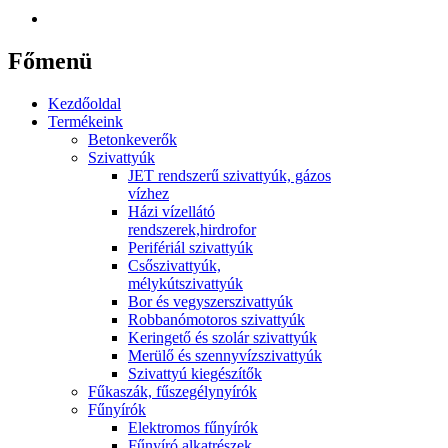
Főmenü
Kezdőoldal
Termékeink
Betonkeverők
Szivattyúk
JET rendszerű szivattyúk, gázos
vízhez
Házi vízellátó
rendszerek,hirdrofor
Perifériál szivattyúk
Csőszivattyúk,
mélykútszivattyúk
Bor és vegyszerszivattyúk
Robbanómotoros szivattyúk
Keringető és szolár szivattyúk
Merülő és szennyvízszivattyúk
Szivattyú kiegészítők
Fűkaszák, fűszegélynyírók
Fűnyírók
Elektromos fűnyírók
Fűnyíró alkatrészek