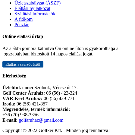
Üzletszabályzat (ÁSZF)
Elállási nyilatkozat
Szállítási információk
A fiókom
Pénztár
Online elállási űrlap
Az alábbi gombra kattintva Ön online úton is gyakorolhatja a
jogszabályban biztosított 14 napos elállási jogát.
Elállás a szerződéstől
Elérhetőség
Üzletünk címe:
Szolnok, Vércse út 17.
Golf Center Áruház:
06 (56) 423-324
VÁR-Kert Áruház:
06 (56) 429-771
Iroda:
06 (56) 421-857
Megrendelés, termék információ:
+36 (70) 938-3356
E-mail:
golfaruhaz@gmail.com
Copyright © 2022 Golfker Kft. - Minden jog fenntartva!