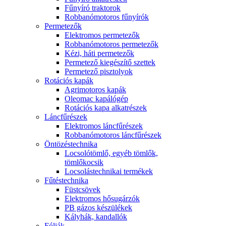
Fűnyíró traktorok
Robbanómotoros fűnyírók
Permetezők
Elektromos permetezők
Robbanómotoros permetezők
Kézi, háti permetezők
Permetező kiegészítő szettek
Permetező pisztolyok
Rotációs kapák
Agrimotoros kapák
Oleomac kapálógép
Rotációs kapa alkatrészek
Láncfűrészek
Elektromos láncfűrészek
Robbanómotoros láncfűrészek
Öntözéstechnika
Locsolótömlő, egyéb tömlők,
tömlőkocsik
Locsolástechnikai termékek
Fűtéstechnika
Füstcsövek
Elektromos hősugárzók
PB gázos készülékek
Kályhák, kandallók
Fóliák