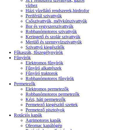
JET rendszerű szivattyúk, gázos
vízhez
Házi vízellátó rendszerek,hirdrofor
Perifériál szivattyúk
Csőszivattyúk, mélykútszivattyúk
Bor és vegyszerszivattyúk
Robbanómotoros szivattyúk
Keringető és szolár szivattyúk
Merülő és szennyvízszivattyúk
Szivattyú kiegészítők
Fűkaszák, fűszegélynyírók
Fűnyírók
Elektromos fűnyírók
Fűnyíró alkatrészek
Fűnyíró traktorok
Robbanómotoros fűnyírók
Permetezők
Elektromos permetezők
Robbanómotoros permetezők
Kézi, háti permetezők
Permetező kiegészítő szettek
Permetező pisztolyok
Rotációs kapák
Agrimotoros kapák
Oleomac kapálógép