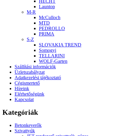
HECHT
Launtop
M-R
McCulloch
MTD
PEDROLLO
PRIMA
S-Z
SLOVAKIA TREND
Somogyi
TELLARINI
WOLF-Garten
Szállítási információk
Üzletszabályzat
Adatkezelési tájékoztató
Cégismertető
Híreink
Elérhetőségünk
Kapcsolat
Kategóriák
Betonkeverők
Szivattyúk