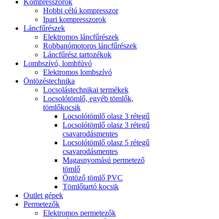
Kompresszorok
Hobbi célú kompresszor
Ipari kompresszorok
Láncfűrészek
Elektromos láncfűrészek
Robbanómotoros láncfűrészek
Láncfűrész tartozékok
Lombszívó, lombfúvó
Elektromos lombszívó
Öntözéstechnika
Locsolástechnikai termékek
Locsolótömlő, egyéb tömlők,
tömlőkocsik
Locsolótömlő olasz 3 rétegű
Locsolótömlő olasz 3 rétegű
csavarodásmentes
Locsolótömlő olasz 5 rétegű
csavarodásmentes
Magasnyomású permetező
tömlő
Öntöző tömlő PVC
Tömlőtartó kocsik
Outlet gépek
Permetezők
Elektromos permetezők