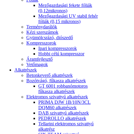
Mezőgazdasági fekete fóliák
(0,12mikronos)
Mezőgazdasági UV stabil fehér
fóliák (0,15 mikronos)
Terménydarálók
Kézi szerszámok
Gyümölcsrázó, diószedő
Kompresszorok
Ipari kompresszorok
Hobbi célú kompresszor
Áramfejlesztő
Vetőmagok
Alkatrészek
Betonkeverő alkatrészek
Bozótvágó, fűkasza alkatrészek
GT 6001 robbanómotoros
fűkasza alkatrészek
Elektromos szivattyú alkatrészek
PRIMA DJW 1B/10N/3CL
DQM60 alkatrészek
DAB szivattyú alkatrészek
PEDROLLO alkatrészek
Tellarini elektromos szivattyú
alkatrész