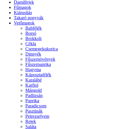
Damilfejek
Fűmagok
Kiárusítás
Takaró ponyvák
Vetőmagok
Babfélék
Borsó
Brokkoli
Cékla
Csemegekukorica
Dinnyék
Fűszernövények
Fűszerpaprika
Hagyma
Káposztafélék
Karalábé
Karfiol
Mángold
Padlizsán
Paprika
Paradicsom
Pasztinák
Petrezselyem
Retek
Saláta