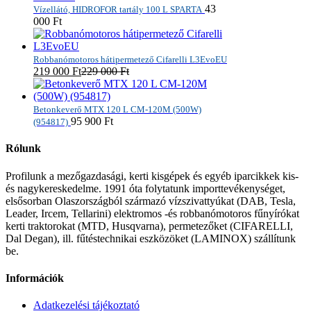
43
Vízellátó, HIDROFOR tartály 100 L SPARTA
000
Ft
Robbanómotoros hátipermetező Cifarelli L3EvoEU
219 000
Ft
229 000
Ft
Betonkeverő MTX 120 L CM-120M (500W)
95 900
Ft
(954817)
Rólunk
Profilunk a mezőgazdasági, kerti kisgépek és egyéb iparcikkek kis-
és nagykereskedelme. 1991 óta folytatunk importtevékenységet,
elsősorban Olaszországból származó vízszivattyúkat (DAB, Tesla,
Leader, Ircem, Tellarini) elektromos -és robbanómotoros fűnyírókat
kerti traktorokat (MTD, Husqvarna), permetezőket (CIFARELLI,
Dal Degan), ill. fűtéstechnikai eszközöket (LAMINOX) szállítunk
be.
Információk
Adatkezelési tájékoztató