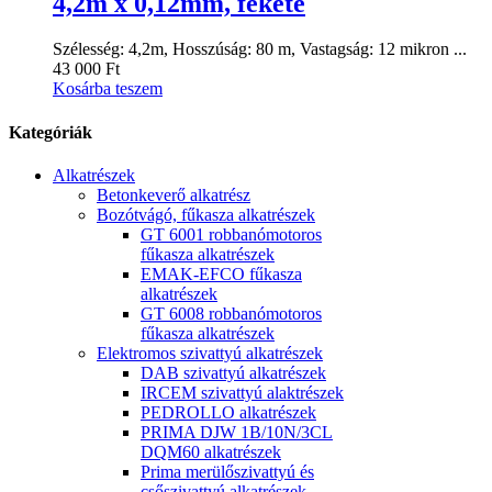
4,2m x 0,12mm, fekete
Szélesség: 4,2m, Hosszúság: 80 m, Vastagság: 12 mikron ...
43 000
Ft
Kosárba teszem
Kategóriák
Alkatrészek
Betonkeverő alkatrész
Bozótvágó, fűkasza alkatrészek
GT 6001 robbanómotoros
fűkasza alkatrészek
EMAK-EFCO fűkasza
alkatrészek
GT 6008 robbanómotoros
fűkasza alkatrészek
Elektromos szivattyú alkatrészek
DAB szivattyú alkatrészek
IRCEM szivattyú alaktrészek
PEDROLLO alkatrészek
PRIMA DJW 1B/10N/3CL
DQM60 alkatrészek
Prima merülőszivattyú és
csőszivattyú alkatrészek