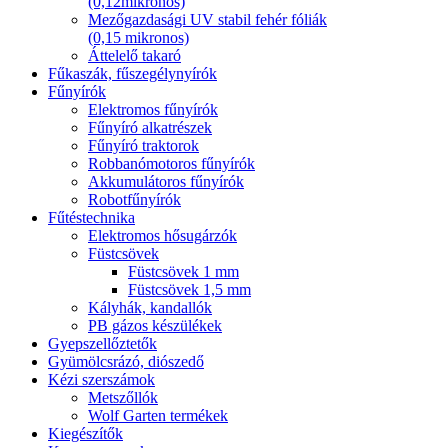
(0,12mikronos)
Mezőgazdasági UV stabil fehér fóliák
(0,15 mikronos)
Áttelelő takaró
Fűkaszák, fűszegélynyírók
Fűnyírók
Elektromos fűnyírók
Fűnyíró alkatrészek
Fűnyíró traktorok
Robbanómotoros fűnyírók
Akkumulátoros fűnyírók
Robotfűnyírók
Fűtéstechnika
Elektromos hősugárzók
Füstcsövek
Füstcsövek 1 mm
Füstcsövek 1,5 mm
Kályhák, kandallók
PB gázos készülékek
Gyepszellőztetők
Gyümölcsrázó, diószedő
Kézi szerszámok
Metszőllók
Wolf Garten termékek
Kiegészítők