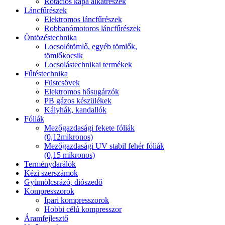
Rotációs kapa alkatrészek
Láncfűrészek
Elektromos láncfűrészek
Robbanómotoros láncfűrészek
Öntözéstechnika
Locsolótömlő, egyéb tömlők,
tömlőkocsik
Locsolástechnikai termékek
Fűtéstechnika
Füstcsövek
Elektromos hősugárzók
PB gázos készülékek
Kályhák, kandallók
Fóliák
Mezőgazdasági fekete fóliák
(0,12mikronos)
Mezőgazdasági UV stabil fehér fóliák
(0,15 mikronos)
Terménydarálók
Kézi szerszámok
Gyümölcsrázó, diószedő
Kompresszorok
Ipari kompresszorok
Hobbi célú kompresszor
Áramfejlesztő