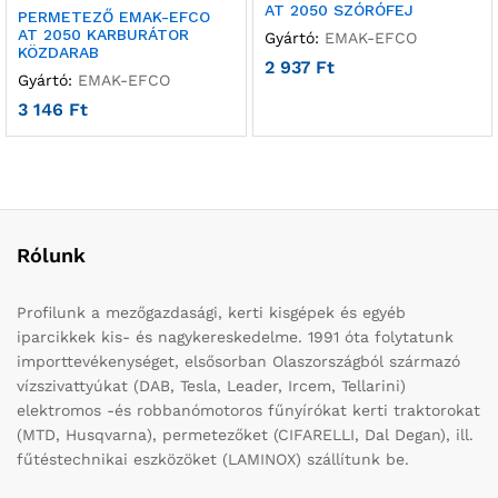
AT 2050 SZÓRÓFEJ
PERMETEZŐ EMAK-EFCO
AT 2050 KARBURÁTOR
Gyártó:
EMAK-EFCO
KÖZDARAB
2 937
Ft
Gyártó:
EMAK-EFCO
3 146
Ft
Rólunk
Profilunk a mezőgazdasági, kerti kisgépek és egyéb
iparcikkek kis- és nagykereskedelme. 1991 óta folytatunk
importtevékenységet, elsősorban Olaszországból származó
vízszivattyúkat (DAB, Tesla, Leader, Ircem, Tellarini)
elektromos -és robbanómotoros fűnyírókat kerti traktorokat
(MTD, Husqvarna), permetezőket (CIFARELLI, Dal Degan), ill.
fűtéstechnikai eszközöket (LAMINOX) szállítunk be.