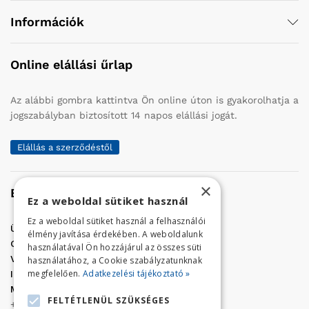
Információk
Online elállási űrlap
Az alábbi gombra kattintva Ön online úton is gyakorolhatja a
jogszabályban biztosított 14 napos elállási jogát.
Elállás a szerződéstől
×
Elérhetőség
Ez a weboldal sütiket használ
Ez a weboldal sütiket használ a felhasználói
Üzletünk címe:
Szolnok, Vércse út 17.
élmény javítása érdekében. A weboldalunk
Golf Center Áruház:
06 (56) 423-324
használatával Ön hozzájárul az összes süti
VÁR-Kert Áruház:
06 (56) 429-771
használatához, a Cookie szabályzatunknak
megfelelően.
Adatkezelési tájékoztató »
Iroda:
06 (56) 421-857
Megrendelés, termék információ:
FELTÉTLENÜL SZÜKSÉGES
+36 (70) 938-3356