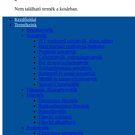
Nem található termék a kosárban.
Kezdőoldal
Termékeink
Betonkeverők
Szivattyúk
JET rendszerű szivattyúk, gázos vízhez
Házi vízellátó rendszerek,hirdrofor
Perifériál szivattyúk
Csőszivattyúk, mélykútszivattyúk
Bor és vegyszerszivattyúk
Robbanómotoros szivattyúk
Keringető és szolár szivattyúk
Merülő és szennyvízszivattyúk
Szivattyú kiegészítők
Fűkaszák, fűszegélynyírók
Fűnyírók
Elektromos fűnyírók
Robbanómotoros fűnyírók
Robotfűnyírók
Fűnyíró traktorok
Fűnyíró alkatrészek
Permetezők
Elektromos permetezők