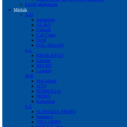
Egyéb alkatrészek
Márkák
A-D
Agrimotor
AL-KO
Cifarelli
Cub Cadet
DAB
DAL-DEGAN
E-L
EMAK-EFCO
Farmate
HECHT
Launtop
M-R
McCulloch
MTD
PEDROLLO
PRIMA
Robomow
S-Z
SLOVAKIA TREND
Somogyi
TELLARINI
WOLF-Garten