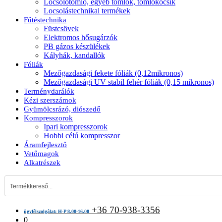
Locsolótömlő, egyéb tömlők, tömlőkocsik
Locsolástechnikai termékek
Fűtéstechnika
Füstcsövek
Elektromos hősugárzók
PB gázos készülékek
Kályhák, kandallók
Fóliák
Mezőgazdasági fekete fóliák (0,12mikronos)
Mezőgazdasági UV stabil fehér fóliák (0,15 mikronos)
Terménydarálók
Kézi szerszámok
Gyümölcsrázó, diószedő
Kompresszorok
Ipari kompresszorok
Hobbi célú kompresszor
Áramfejlesztő
Vetőmagok
Alkatrészek
+36 70-938-3356
ügyfélszolgálat: H-P 8.00-16.00
0