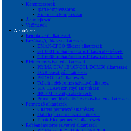
Kompresszorok
Ipari kompresszorok
Hobbi célú kompresszor
Áramfejlesztő
Vetőmagok
Alkatrészek
Betonkeverő alkatrészek
Bozótvágó, fűkasza alkatrészek
EMAK-EFCO fűkasza alkatrészek
GT 6001 robbanómotoros fűkasza alkatrészek
GT 6008 robbanómotoros fűkasza alkatrészek
Elektromos szivattyú alkatrészek
PRIMA DJW 1B/10N/3CL DQM60 alkatrészek
DAB szivattyú alkatrészek
PEDROLLO alkatrészek
Tellarini elektromos szivattyú alkatrész
SIX-TEAM szivattyú alkatrészek
IRCEM szivattyú alaktrészek
Prima merülőszivattyú és csőszivattyú alkatrészek
Permetező alkatrészek
Cifarelli permetező alkatrészek
Dal-Degan permetező alkatrészek
Emak-Efco permetező alkatrészek
Robbanómotoros szivattyú alkatrészek
PRIMA GTP-25, HSP-34, WB20-30,