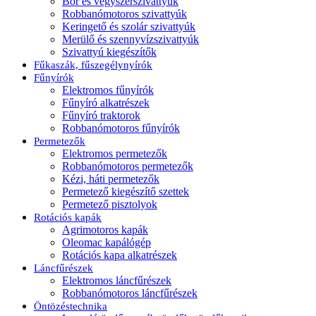
Bor és vegyszerszivattyúk
Robbanómotoros szivattyúk
Keringető és szolár szivattyúk
Merülő és szennyvízszivattyúk
Szivattyú kiegészítők
Fűkaszák, fűszegélynyírók
Fűnyírók
Elektromos fűnyírók
Fűnyíró alkatrészek
Fűnyíró traktorok
Robbanómotoros fűnyírók
Permetezők
Elektromos permetezők
Robbanómotoros permetezők
Kézi, háti permetezők
Permetező kiegészítő szettek
Permetező pisztolyok
Rotációs kapák
Agrimotoros kapák
Oleomac kapálógép
Rotációs kapa alkatrészek
Láncfűrészek
Elektromos láncfűrészek
Robbanómotoros láncfűrészek
Öntözéstechnika