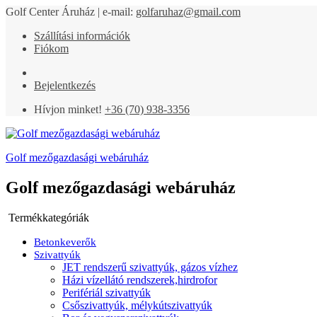
Golf Center Áruház | e-mail:
golfaruhaz@gmail.com
Szállítási információk
Fiókom
Bejelentkezés
Hívjon minket!
+36 (70) 938-3356
Golf mezőgazdasági webáruház
Golf mezőgazdasági webáruház
Termékkategóriák
Betonkeverők
Szivattyúk
JET rendszerű szivattyúk, gázos vízhez
Házi vízellátó rendszerek,hirdrofor
Perifériál szivattyúk
Csőszivattyúk, mélykútszivattyúk