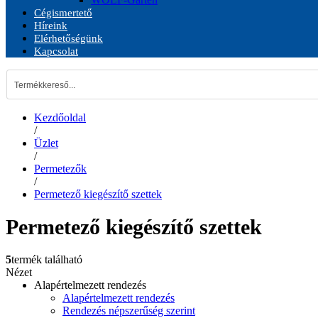
Cégismertető
Híreink
Elérhetőségünk
Kapcsolat
Kezdőoldal
/
Üzlet
/
Permetezők
/
Permetező kiegészítő szettek
Permetező kiegészítő szettek
5
termék található
Nézet
Alapértelmezett rendezés
Alapértelmezett rendezés
Rendezés népszerűség szerint