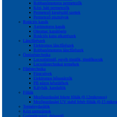
Robbanómotoros permetezők
Kézi, háti permetezők
Permetező kiegészítő szettek
Permetező pisztolyok
Rotációs kapák
Agrimotoros kapák
Oleomac kapálógép
Rotációs kapa alkatrészek
Láncfűrészek
Elektromos láncfűrészek
Robbanómotoros láncfűrészek
Öntözéstechnika
Locsolótömlő, egyéb tömlők, tömlőkocsik
Locsolástechnikai termékek
Fűtéstechnika
Füstcsövek
Elektromos hősugárzók
PB gázos készülékek
Kályhák, kandallók
Fóliák
Mezőgazdasági fekete fóliák (0,12mikronos)
Mezőgazdasági UV stabil fehér fóliák (0,15 mikro
Terménydarálók
Kézi szerszámok
Gyümölcsrázó, diószedő