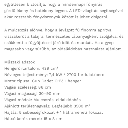
együttesen biztosítja, hogy a mindennapi fűnyírás
gördülékeny és hatékony legyen. A LED-világítás segítségével
akár rosszabb fényviszonyok között is lehet dolgozni.
A mulcsozás előnye, hogy a levágott fű finomra aprítva
visszakerül a talajra, természetes tápanyagként szolgálva, és
csökkenti a fűgyűjtéssel járó időt és munkát. Ha a gyep
magasabb vagy sűrűbb, az oldalkidobás használata ajánlott.
Műszaki adatok
Hengerűrtartalom: 439 cm³
Névleges teljesítmény: 7,4 kW / 2700 fordulat/perc
Motor típusa: Cub Cadet OHV, 1 henger
Vágási szélesség: 86 cm
Vágási magasság: 30–90 mm
Vágási módok: Mulcsozás, oldalkidobás
Ajánlott területnagyság: Legfeljebb 3500 m²
Hajtás: 5 sebességfokozat + 1 hátrameneti fokozat
Hátsó kerék méret: 18 x 8 cm