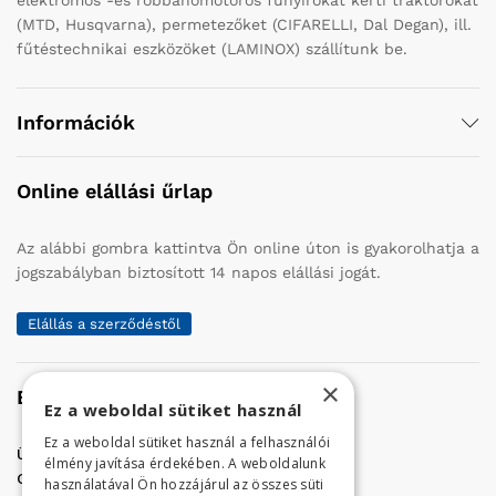
elektromos -és robbanómotoros fűnyírókat kerti traktorokat
(MTD, Husqvarna), permetezőket (CIFARELLI, Dal Degan), ill.
fűtéstechnikai eszközöket (LAMINOX) szállítunk be.
Információk
Online elállási űrlap
Az alábbi gombra kattintva Ön online úton is gyakorolhatja a
jogszabályban biztosított 14 napos elállási jogát.
Elállás a szerződéstől
×
Elérhetőség
Ez a weboldal sütiket használ
Ez a weboldal sütiket használ a felhasználói
Üzletünk címe:
Szolnok, Vércse út 17.
élmény javítása érdekében. A weboldalunk
Golf Center Áruház:
06 (56) 423-324
használatával Ön hozzájárul az összes süti