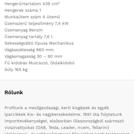
Hengerűrtartalom 439 cm³
Hengerek száma 1
Munkaütem szám 4 ütemű
Üzemszerű teljesítmény 7,4 kW
Üzemanyag Benzin
Üzemanyag tartály 7,6 l
Sebességváltó típusa Mechanikus
Vágásszélesség 860 mm
Vágásmagasság 30 – 90 mm
Fű kidobás Mulcsozó, Oldalkidobó
Súly 165 kg
Rólunk
Profilunk a mezőgazdasági, kerti kisgépek és egyéb
iparcikkek kis- és nagykereskedelme. 1991 óta folytatunk
importtevékenységet, elsősorban Olaszországból származó
vízszivattyúkat (DAB, Tesla, Leader, Ircem, Tellarini)