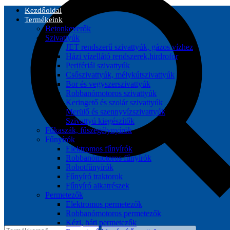
Kezdőoldal
Termékeink
Betonkeverők
Szivattyúk
JET rendszerű szivattyúk, gázos vízhez
Házi vízellátó rendszerek,hirdrofor
Perifériál szivattyúk
Csőszivattyúk, mélykútszivattyúk
Bor és vegyszerszivattyúk
Robbanómotoros szivattyúk
Keringető és szolár szivattyúk
Merülő és szennyvízszivattyúk
Szivattyú kiegészítők
Fűkaszák, fűszegélynyírók
Fűnyírók
Elektromos fűnyírók
Robbanómotoros fűnyírók
Robotfűnyírók
Fűnyíró traktorok
Fűnyíró alkatrészek
Permetezők
Elektromos permetezők
Robbanómotoros permetezők
Kézi, háti permetezők