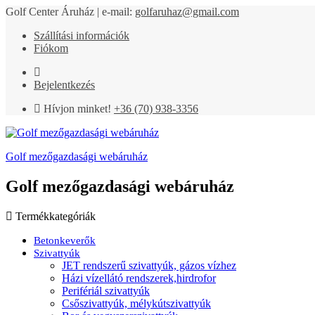
Golf Center Áruház | e-mail:
golfaruhaz@gmail.com
Szállítási információk
Fiókom
Bejelentkezés
Hívjon minket!
+36 (70) 938-3356
Golf mezőgazdasági webáruház
Golf mezőgazdasági webáruház
Termékkategóriák
Betonkeverők
Szivattyúk
JET rendszerű szivattyúk, gázos vízhez
Házi vízellátó rendszerek,hirdrofor
Perifériál szivattyúk
Csőszivattyúk, mélykútszivattyúk