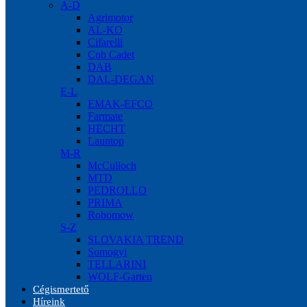
A-D
Agrimotor
AL-KO
Cifarelli
Cub Cadet
DAB
DAL-DEGAN
E-L
EMAK-EFCO
Farmate
HECHT
Launtop
M-R
McCulloch
MTD
PEDROLLO
PRIMA
Robomow
S-Z
SLOVAKIA TREND
Somogyi
TELLARINI
WOLF-Garten
Cégismertető
Híreink