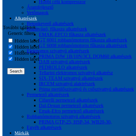
Hobbi célú kompresszor
Áramfejlesztő
Vetőmagok
Alkatrészek
Betonkeverő alkatrészek
További találatok...
Bozótvágó, fűkasza alkatrészek
Generic filters
EMAK-EFCO fűkasza alkatrészek
GT 6001 robbanómotoros fűkasza alkatrészek
Hidden label
GT 6008 robbanómotoros fűkasza alkatrészek
Hidden label
Elektromos szivattyú alkatrészek
Hidden label
PRIMA DJW 1B/10N/3CL DQM60 alkatrészek
Hidden label
DAB szivattyú alkatrészek
PEDROLLO alkatrészek
Search
Tellarini elektromos szivattyú alkatrész
SIX-TEAM szivattyú alkatrészek
IRCEM szivattyú alaktrészek
Prima merülőszivattyú és csőszivattyú alkatrészek
Permetező alkatrészek
Cifarelli permetező alkatrészek
Dal-Degan permetező alkatrészek
Emak-Efco permetező alkatrészek
Robbanómotoros szivattyú alkatrészek
PRIMA GTP-25, HSP-34, WB20-30,
Egyéb alkatrészek
Márkák