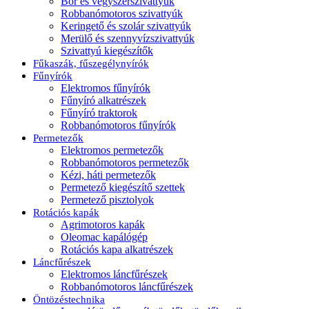
Bor és vegyszerszivattyúk
Robbanómotoros szivattyúk
Keringető és szolár szivattyúk
Merülő és szennyvízszivattyúk
Szivattyú kiegészítők
Fűkaszák, fűszegélynyírók
Fűnyírók
Elektromos fűnyírók
Fűnyíró alkatrészek
Fűnyíró traktorok
Robbanómotoros fűnyírók
Permetezők
Elektromos permetezők
Robbanómotoros permetezők
Kézi, háti permetezők
Permetező kiegészítő szettek
Permetező pisztolyok
Rotációs kapák
Agrimotoros kapák
Oleomac kapálógép
Rotációs kapa alkatrészek
Láncfűrészek
Elektromos láncfűrészek
Robbanómotoros láncfűrészek
Öntözéstechnika