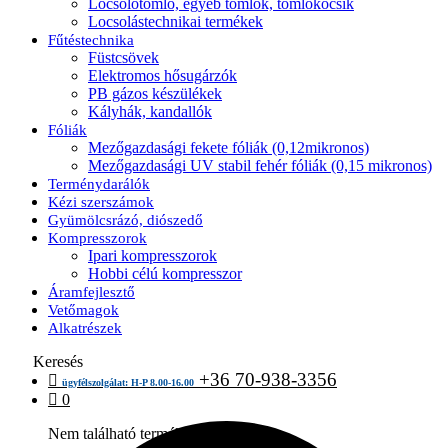
Locsolótömlő, egyéb tömlők, tömlőkocsik
Locsolástechnikai termékek
Fűtéstechnika
Füstcsövek
Elektromos hősugárzók
PB gázos készülékek
Kályhák, kandallók
Fóliák
Mezőgazdasági fekete fóliák (0,12mikronos)
Mezőgazdasági UV stabil fehér fóliák (0,15 mikronos)
Terménydarálók
Kézi szerszámok
Gyümölcsrázó, diószedő
Kompresszorok
Ipari kompresszorok
Hobbi célú kompresszor
Áramfejlesztő
Vetőmagok
Alkatrészek
Keresés
+36 70-938-3356
ügyfélszolgálat: H-P 8.00-16.00
0
Nem található termék a kosárban.