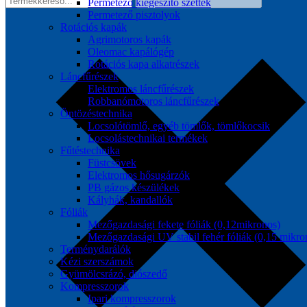
Permetező kiegészítő szettek
Permetező pisztolyok
Rotációs kapák
Agrimotoros kapák
Oleomac kapálógép
Rotációs kapa alkatrészek
Láncfűrészek
Elektromos láncfűrészek
Robbanómotoros láncfűrészek
Öntözéstechnika
Locsolótömlő, egyéb tömlők, tömlőkocsik
Locsolástechnikai termékek
Fűtéstechnika
Füstcsövek
Elektromos hősugárzók
PB gázos készülékek
Kályhák, kandallók
Fóliák
Mezőgazdasági fekete fóliák (0,12mikronos)
Mezőgazdasági UV stabil fehér fóliák (0,15 mikro
Terménydarálók
Kézi szerszámok
Gyümölcsrázó, diószedő
Kompresszorok
Ipari kompresszorok