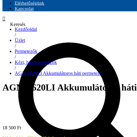
Elérhetőségünk
Kapcsolat
Keresés
Kezdőoldal
/
Üzlet
/
Permetezők
/
Kézi, háti permetezők
/
AGM 1620LI Akkumulátoros háti permetező
AGM 1620LI Akkumulátoros háti
18 500
Ft