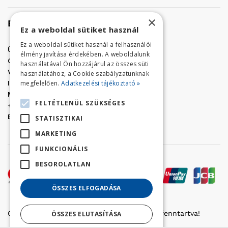
×
Elérhetőség
Ez a weboldal sütiket használ
Ez a weboldal sütiket használ a felhasználói
Üzletünk címe:
Szolnok, Vércse út 17.
élmény javítása érdekében. A weboldalunk
Golf Center Áruház:
06 (56) 423-324
használatával Ön hozzájárul az összes süti
VÁR-Kert Áruház:
06 (56) 429-771
használatához, a Cookie szabályzatunknak
megfelelően.
Adatkezelési tájékoztató »
Iroda:
06 (56) 421-857
Megrendelés, termék információ:
FELTÉTLENÜL SZÜKSÉGES
+36 (70) 938-3356
E-mail:
golfaruhaz@gmail.com
STATISZTIKAI
MARKETING
FUNKCIONÁLIS
BESOROLATLAN
ÖSSZES ELFOGADÁSA
Copyright © 2022 Golfker Kft. - Minden jog fenntartva!
ÖSSZES ELUTASÍTÁSA