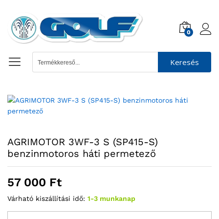
0
Keresés
AGRIMOTOR 3WF-3 S (SP415-S)
benzinmotoros háti permetező
57 000
Ft
Várható kiszállítási idő:
1-3 munkanap