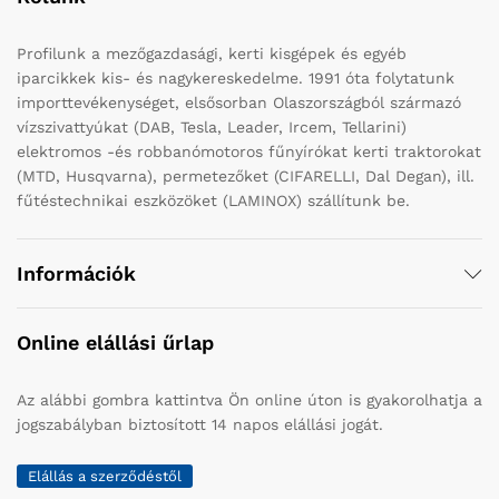
Profilunk a mezőgazdasági, kerti kisgépek és egyéb
iparcikkek kis- és nagykereskedelme. 1991 óta folytatunk
importtevékenységet, elsősorban Olaszországból származó
vízszivattyúkat (DAB, Tesla, Leader, Ircem, Tellarini)
elektromos -és robbanómotoros fűnyírókat kerti traktorokat
(MTD, Husqvarna), permetezőket (CIFARELLI, Dal Degan), ill.
fűtéstechnikai eszközöket (LAMINOX) szállítunk be.
Információk
Online elállási űrlap
Az alábbi gombra kattintva Ön online úton is gyakorolhatja a
jogszabályban biztosított 14 napos elállási jogát.
Elállás a szerződéstől