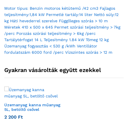
Motor tipus: Benzin motoros kétütemű /42 cm3 Fajlagos
teljesítmény:1,84 kW Permetlé tartály:14 liter Nettó súly:12
kg Háti hevederrel szerelve Függőleges szórás > 10 m
Méretek 410 x 500 x 645 Permet szórási teljesítmény > 7kg
/perc Porozás szórási teljesítmény > 6kg /perc
Tartálytérfogat 14 L Teljesítmény 1.84 kW Tömeg 12 kg
Üzemanyag fogyasztás < 530 g /kWh Ventillátor
fordulatszám 6000 ford /perc Vízszintes szórás > 12 m
Gyakran vásárolták együtt ezekkel
Üzemanyag kanna műanyag
5L, betöltő csővel
2 200
Ft