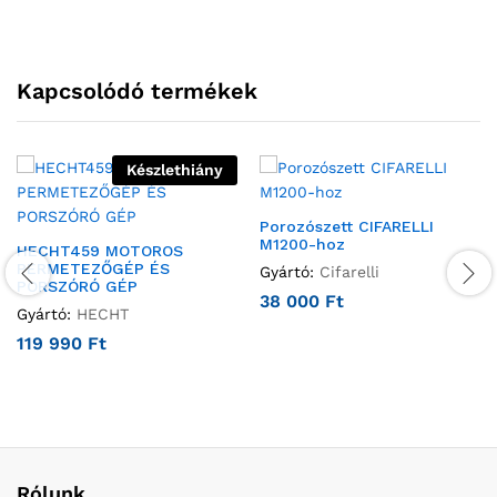
Kapcsolódó termékek
Készlethiány
Porozószett CIFARELLI
M1200-hoz
HECHT459 MOTOROS
PERMETEZŐGÉP ÉS
Gyártó:
Cifarelli
PORSZÓRÓ GÉP
38 000
Ft
Gyártó:
HECHT
119 990
Ft
Rólunk