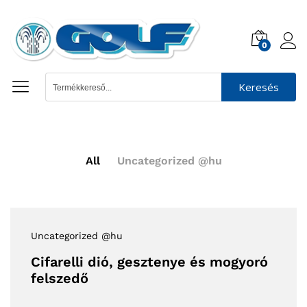
0
Keresés
All
Uncategorized @hu
Uncategorized @hu
Cifarelli dió, gesztenye és mogyoró
felszedő