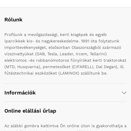
Rólunk
Profilunk a mezőgazdasági, kerti kisgépek és egyéb
iparcikkek kis- és nagykereskedelme. 1991 óta folytatunk
importtevékenységet, elsősorban Olaszországból származó
vízszivattyúkat (DAB, Tesla, Leader, Ircem, Tellarini)
elektromos -és robbanómotoros fűnyírókat kerti traktorokat
(MTD, Husqvarna), permetezőket (CIFARELLI, Dal Degan), ill.
fűtéstechnikai eszközöket (LAMINOX) szállítunk be.
Információk
Online elállási űrlap
Az alábbi gombra kattintva Ön online úton is gyakorolhatja a