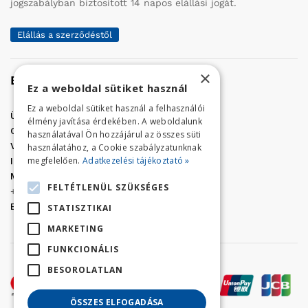
jogszabályban biztosított 14 napos elállási jogát.
Elállás a szerződéstől
×
Elérhetőség
Ez a weboldal sütiket használ
Ez a weboldal sütiket használ a felhasználói
Üzletünk címe:
Szolnok, Vércse út 17.
élmény javítása érdekében. A weboldalunk
Golf Center Áruház:
06 (56) 423-324
használatával Ön hozzájárul az összes süti
VÁR-Kert Áruház:
06 (56) 429-771
használatához, a Cookie szabályzatunknak
megfelelően.
Adatkezelési tájékoztató »
Iroda:
06 (56) 421-857
Megrendelés, termék információ:
FELTÉTLENÜL SZÜKSÉGES
+36 (70) 938-3356
E-mail:
golfaruhaz@gmail.com
STATISZTIKAI
MARKETING
FUNKCIONÁLIS
BESOROLATLAN
ÖSSZES ELFOGADÁSA