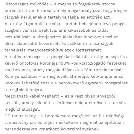
Biztonságos működés – a meghajtó fogaskerék szoros
burkolattal van lezárva, amely megakadályozza, hogy idegen
tárgyak kerüljenek a tartályhajtásba és eltörjék azt.
A tartály átgondolt formája – a dob belsejében lévő pengék
szögben vannak beállítva, ami kiküszöböli az oldat
extrudálását. A kiterjesztett kialakítás lehetővé teszi az
oldat alaposabb keverését, és csökkenti a csapágyak
terhelését, meghosszabbítva azok élettartamát.
A festés minősége – a pengékkel ellátott tartály belseje és a
keverő öntöttvas koronája 100% -os korróziógátló festékkel
van bevonva, amely megakadályozza a fém rozsdásodását.
Könnyű szállítás – a megnövelt átmérőjű, kétkomponensű
kerekek lehetővé teszik a betonkeverő egyszerű mozgatását
a megfelelő helyre.
Megbízható kábelmeghajtó – ez a rész olyan anyagból
készült, amely ellenáll a sérüléseknek, ami növeli a termék
megbízhatóságát.
CE tanúsítvány – a betonkeverő megfelelt az EU minőségi
tanúsítványnak és teljes mértékben megfelel az építőipari
berendezésekre vonatkozó követelményeknek.