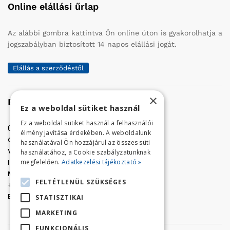
Online elállási űrlap
Az alábbi gombra kattintva Ön online úton is gyakorolhatja a
jogszabályban biztosított 14 napos elállási jogát.
Elállás a szerződéstől
×
Elérhetőség
Ez a weboldal sütiket használ
Ez a weboldal sütiket használ a felhasználói
Üzletünk címe:
Szolnok, Vércse út 17.
élmény javítása érdekében. A weboldalunk
Golf Center Áruház:
06 (56) 423-324
használatával Ön hozzájárul az összes süti
VÁR-Kert Áruház:
06 (56) 429-771
használatához, a Cookie szabályzatunknak
megfelelően.
Adatkezelési tájékoztató »
Iroda:
06 (56) 421-857
Megrendelés, termék információ:
FELTÉTLENÜL SZÜKSÉGES
+36 (70) 938-3356
E-mail:
golfaruhaz@gmail.com
STATISZTIKAI
MARKETING
FUNKCIONÁLIS