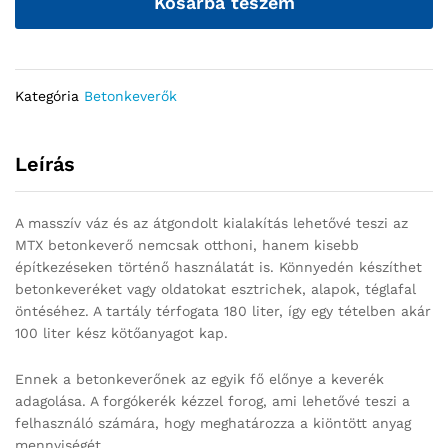
Kosárba teszem
Kategória
Betonkeverők
Leírás
A masszív váz és az átgondolt kialakítás lehetővé teszi az
MTX betonkeverő nemcsak otthoni, hanem kisebb
építkezéseken történő használatát is. Könnyedén készíthet
betonkeveréket vagy oldatokat esztrichek, alapok, téglafal
öntéséhez. A tartály térfogata 180 liter, így egy tételben akár
100 liter kész kötőanyagot kap.
Ennek a betonkeverőnek az egyik fő előnye a keverék
adagolása. A forgókerék kézzel forog, ami lehetővé teszi a
felhasználó számára, hogy meghatározza a kiöntött anyag
mennyiségét.