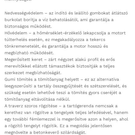
Nedvességvédelem – az indító és leállító gombokat átlátszó
burkolat borítja a víz behatolásától, ami garantálja a
biztonságos működést.
Hővédelem – a hőmérséklet-érzékelő lekapcsolja a motort
túlterhelés esetén, ez megakadályozza a tekercs
tönkremenetelét, és garantálja a motor hosszú és
megbízható működését.
Megerősített keret – zárt négyzet alakú profil és erős
merevítőkkel ellátott támasztékok biztosítják a teljes
szerkezet megbízhatóságát.
Gumi tömítés a tömítőanyag helyett – ez az alternatíva
leegyszerűsíti a tartály összegyűjtését és szétszerelését, és
szükség esetén lehetővé teszi a tömítés gyors cseréjét a
tömítőanyag eltávolítása nélkül.
A traverz szoros rögzítése – a tartógerenda nemcsak a
kerethez van rögzítve a tengelyek teljes lefedésével, hanem
egy további fémlemezzel is megerősítve azon a helyen, ahol
a rögzítő tengelyt rögzítik. Ez a megoldás jelentősen
megnövelte a betonkeverő szilárdságát.