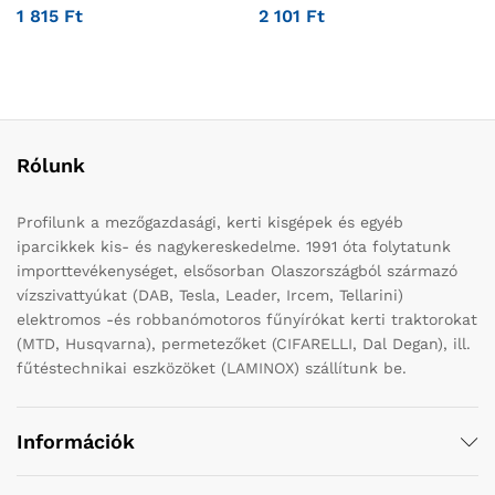
1 815
Ft
2 101
Ft
Rólunk
Profilunk a mezőgazdasági, kerti kisgépek és egyéb
iparcikkek kis- és nagykereskedelme. 1991 óta folytatunk
importtevékenységet, elsősorban Olaszországból származó
vízszivattyúkat (DAB, Tesla, Leader, Ircem, Tellarini)
elektromos -és robbanómotoros fűnyírókat kerti traktorokat
(MTD, Husqvarna), permetezőket (CIFARELLI, Dal Degan), ill.
fűtéstechnikai eszközöket (LAMINOX) szállítunk be.
Információk