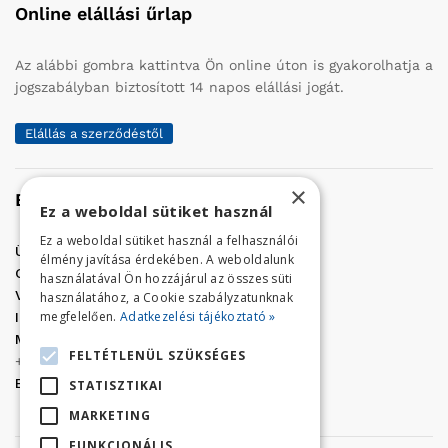
Online elállási űrlap
Az alábbi gombra kattintva Ön online úton is gyakorolhatja a
jogszabályban biztosított 14 napos elállási jogát.
Elállás a szerződéstől
×
Elérhetőség
Ez a weboldal sütiket használ
Ez a weboldal sütiket használ a felhasználói
Üzletünk címe:
Szolnok, Vércse út 17.
élmény javítása érdekében. A weboldalunk
Golf Center Áruház:
06 (56) 423-324
használatával Ön hozzájárul az összes süti
VÁR-Kert Áruház:
06 (56) 429-771
használatához, a Cookie szabályzatunknak
megfelelően.
Adatkezelési tájékoztató »
Iroda:
06 (56) 421-857
Megrendelés, termék információ:
FELTÉTLENÜL SZÜKSÉGES
+36 (70) 938-3356
E-mail:
golfaruhaz@gmail.com
STATISZTIKAI
MARKETING
FUNKCIONÁLIS