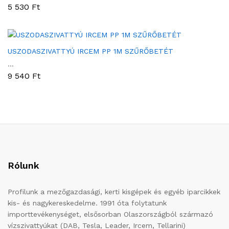
5 530
Ft
USZODASZIVATTYÚ IRCEM PP 1M SZŰRŐBETÉT
...
9 540
Ft
Rólunk
Profilunk a mezőgazdasági, kerti kisgépek és egyéb iparcikkek
kis- és nagykereskedelme. 1991 óta folytatunk
importtevékenységet, elsősorban Olaszországból származó
vízszivattyúkat (DAB, Tesla, Leader, Ircem, Tellarini)