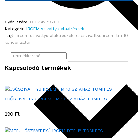
mennyiség
Gyári szám:
0-1614279767
Kategória
IRCEM szivattyú alaktrészek
Tags:
ircem szivattyu alaktreszek
,
csoszivattyu ircem tm 10
kondenzator
Kapcsolódó termékek
CSŐSZIVATTYÚ IRCEM TM 10 SZIV.HÁZ TÖMÍTÉS
...
290
Ft