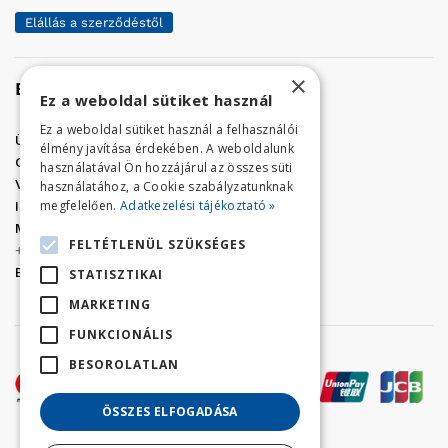
Elállás a szerződéstől
×
Elérhetőség
Ez a weboldal sütiket használ
Ez a weboldal sütiket használ a felhasználói
Üzletünk címe:
Szolnok, Vércse út 17.
élmény javítása érdekében. A weboldalunk
Golf Center Áruház:
06 (56) 423-324
használatával Ön hozzájárul az összes süti
VÁR-Kert Áruház:
06 (56) 429-771
használatához, a Cookie szabályzatunknak
megfelelően.
Adatkezelési tájékoztató »
Iroda:
06 (56) 421-857
Megrendelés, termék információ:
FELTÉTLENÜL SZÜKSÉGES
+36 (70) 938-3356
E-mail:
golfaruhaz@gmail.com
STATISZTIKAI
MARKETING
FUNKCIONÁLIS
BESOROLATLAN
ÖSSZES ELFOGADÁSA