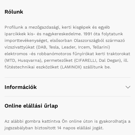
Rólunk
Profilunk a mezőgazdasági, kerti kisgépek és egyéb
iparcikkek kis- és nagykereskedelme. 1991 óta folytatunk
importtevékenységet, elsősorban Olaszországból származó
vízszivattyúkat (DAB, Tesla, Leader, Ircem, Tellarini)
elektromos -és robbanómotoros fűnyírókat kerti traktorokat
(MTD, Husqvarna), permetezőket (CIFARELLI, Dal Degan), ill.
fűtéstechnikai eszközöket (LAMINOX) szállítunk be.
Információk
Online elállási űrlap
Az alábbi gombra kattintva Ön online úton is gyakorolhatja a
jogszabályban biztosított 14 napos elállási jogát.