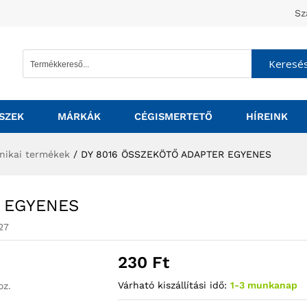
Sz
Keresé
SZEK
MÁRKÁK
CÉGISMERTETŐ
HÍREINK
nikai termékek
/
DY 8016 ÖSSZEKÖTŐ ADAPTER EGYENES
 EGYENES
27
230
Ft
Várható kiszállítási idő:
1-3 munkanap
oz.