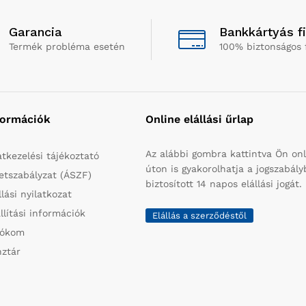
Garancia
Bankkártyás f
Termék probléma esetén
100% biztonságos 
formációk
Online elállási űrlap
Az alábbi gombra kattintva Ön onl
tkezelési tájékoztató
úton is gyakorolhatja a jogszabál
etszabályzat (ÁSZF)
biztosított 14 napos elállási jogát.
llási nyilatkozat
llítási információk
Elállás a szerződéstől
iókom
ztár