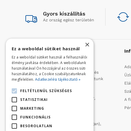
Gyors kiszállítás
Az ország egész területén
×
Ez a weboldal sütiket használ
Rólunk
In
Ez a weboldal sütiket használ a felhasználói
élmény javítása érdekében. A weboldalunk
Profilunk a mezőgazdasági, kerti
Ada
használatával Ön hozzájárul az összes süti
kisgépek és egyéb iparcikkek kis- és
használatához, a Cookie szabályzatunknak
Üzl
nagykereskedelme. 1991 óta folytatunk
megfelelően.
Adatkezelési tájékoztató »
Elá
importtevékenységet, elsősorban
FELTÉTLENÜL SZÜKSÉGES
Szá
Olaszországból származó
vízszivattyúkat (DAB, Tesla, Leader,
STATISZTIKAI
A f
Ircem, Tellarini) elektromos -és
Pén
MARKETING
robbanómotoros fűnyírókat kerti
FUNKCIONÁLIS
traktorokat (MTD, Husqvarna),
permetezőket (CIFARELLI, Dal Degan),
BESOROLATLAN
ill. fűtéstechnikai eszközöket