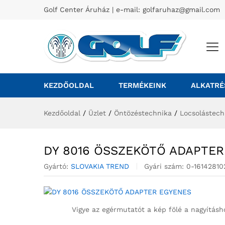
Golf Center Áruház | e-mail:
golfaruhaz@gmail.com
KEZDŐOLDAL
TERMÉKEINK
ALKATRÉ
Kezdőoldal
/
Üzlet
/
Öntözéstechnika
/
Locsolástech
DY 8016 ÖSSZEKÖTŐ ADAPTER
Gyártó:
SLOVAKIA TREND
Gyári szám:
0-16142810
Vigye az egérmutatót a kép fölé a nagyításh