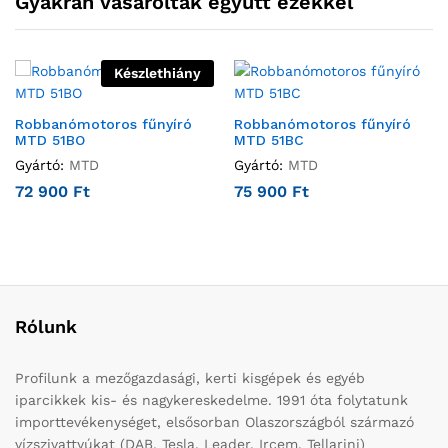
Gyakran vásárolták együtt ezekkel
Készlethiány
Robbanómotoros fűnyíró
Robbanómotoros fűnyíró
MTD 51BO
MTD 51BC
Gyártó:
MTD
Gyártó:
MTD
72 900
Ft
75 900
Ft
Rólunk
Profilunk a mezőgazdasági, kerti kisgépek és egyéb
iparcikkek kis- és nagykereskedelme. 1991 óta folytatunk
importtevékenységet, elsősorban Olaszországból származó
vízszivattyúkat (DAB, Tesla, Leader, Ircem, Tellarini)