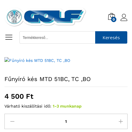
0
Keresés
Fűnyíró kés MTD 51BC, TC ,BO
4 500
Ft
Várható kiszállítási idő:
1-3 munkanap