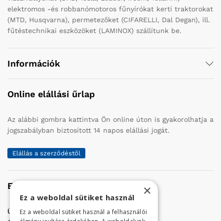
elektromos -és robbanómotoros fűnyírókat kerti traktorokat
(MTD, Husqvarna), permetezőket (CIFARELLI, Dal Degan), ill.
fűtéstechnikai eszközöket (LAMINOX) szállítunk be.
Információk
Online elállási űrlap
Az alábbi gombra kattintva Ön online úton is gyakorolhatja a
jogszabályban biztosított 14 napos elállási jogát.
Elállás a szerződéstől
Elérhetőség
×
Ez a weboldal sütiket használ
Üzletünk címe:
Szolnok, Vércse út 17.
Ez a weboldal sütiket használ a felhasználói