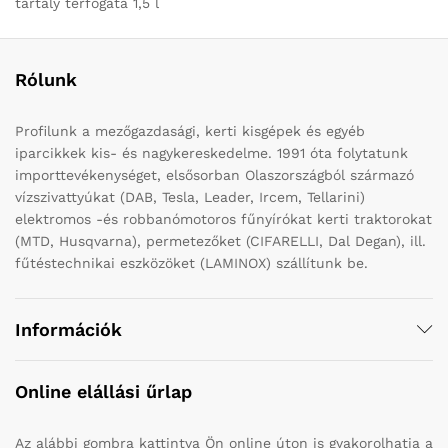
tartály térfogata 1,5 l
Rólunk
Profilunk a mezőgazdasági, kerti kisgépek és egyéb
iparcikkek kis- és nagykereskedelme. 1991 óta folytatunk
importtevékenységet, elsősorban Olaszországból származó
vízszivattyúkat (DAB, Tesla, Leader, Ircem, Tellarini)
elektromos -és robbanómotoros fűnyírókat kerti traktorokat
(MTD, Husqvarna), permetezőket (CIFARELLI, Dal Degan), ill.
fűtéstechnikai eszközöket (LAMINOX) szállítunk be.
Információk
Online elállási űrlap
Az alábbi gombra kattintva Ön online úton is gyakorolhatja a