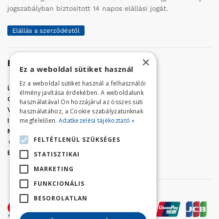
jogszabályban biztosított 14 napos elállási jogát.
Elállás a szerződéstől
×
Elérhetőség
Ez a weboldal sütiket használ
Ez a weboldal sütiket használ a felhasználói
Üzletünk címe:
Szolnok, Vércse út 17.
élmény javítása érdekében. A weboldalunk
Golf Center Áruház:
06 (56) 423-324
használatával Ön hozzájárul az összes süti
VÁR-Kert Áruház:
06 (56) 429-771
használatához, a Cookie szabályzatunknak
megfelelően.
Adatkezelési tájékoztató »
Iroda:
06 (56) 421-857
Megrendelés, termék információ:
FELTÉTLENÜL SZÜKSÉGES
+36 (70) 938-3356
E-mail:
golfaruhaz@gmail.com
STATISZTIKAI
MARKETING
FUNKCIONÁLIS
BESOROLATLAN