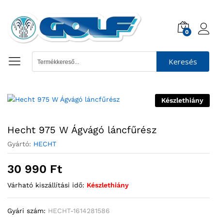
0
Keresés
Készlethiány
Hecht 975 W Ágvágó láncfűrész
Gyártó:
HECHT
30 990
Ft
Várható kiszállítási idő:
Készlethiány
Gyári szám:
HECHT-1614281586