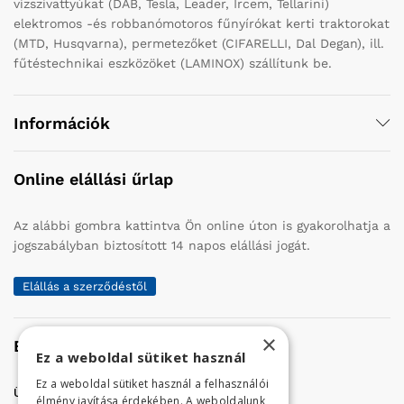
vízszivattyúkat (DAB, Tesla, Leader, Ircem, Tellarini)
elektromos -és robbanómotoros fűnyírókat kerti traktorokat
(MTD, Husqvarna), permetezőket (CIFARELLI, Dal Degan), ill.
fűtéstechnikai eszközöket (LAMINOX) szállítunk be.
Információk
Online elállási űrlap
Az alábbi gombra kattintva Ön online úton is gyakorolhatja a
jogszabályban biztosított 14 napos elállási jogát.
Elállás a szerződéstől
×
Elérhetőség
Ez a weboldal sütiket használ
Ez a weboldal sütiket használ a felhasználói
Üzletünk címe:
Szolnok, Vércse út 17.
élmény javítása érdekében. A weboldalunk