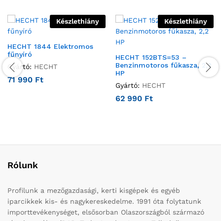
Készlethiány
Készlethiány
HECHT 1844 Elektromos
fűnyíró
HECHT 152BTS=53 –
Benzinmotoros fűkasza, 2,2
Gyártó:
HECHT
HP
71 990
Ft
Gyártó:
HECHT
62 990
Ft
Rólunk
Profilunk a mezőgazdasági, kerti kisgépek és egyéb
iparcikkek kis- és nagykereskedelme. 1991 óta folytatunk
importtevékenységet, elsősorban Olaszországból származó