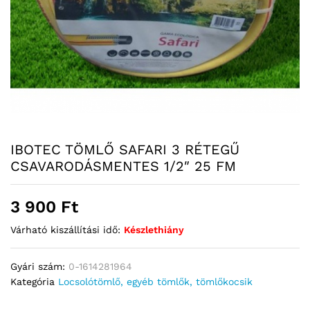
IBOTEC TÖMLŐ SAFARI 3 RÉTEGŰ
CSAVARODÁSMENTES 1/2″ 25 FM
3 900
Ft
Várható kiszállítási idő:
Készlethiány
Gyári szám:
0-1614281964
Kategória
Locsolótömlő, egyéb tömlők, tömlőkocsik