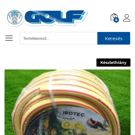
0
Keresés
Készlethiány