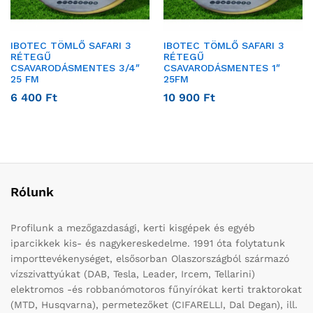
IBOTEC TÖMLŐ SAFARI 3
IBOTEC TÖMLŐ SAFARI 3
RÉTEGŰ
RÉTEGŰ
CSAVARODÁSMENTES 3/4″
CSAVARODÁSMENTES 1″
25 FM
25FM
6 400
Ft
10 900
Ft
Rólunk
Profilunk a mezőgazdasági, kerti kisgépek és egyéb
iparcikkek kis- és nagykereskedelme. 1991 óta folytatunk
importtevékenységet, elsősorban Olaszországból származó
vízszivattyúkat (DAB, Tesla, Leader, Ircem, Tellarini)
elektromos -és robbanómotoros fűnyírókat kerti traktorokat
(MTD, Husqvarna), permetezőket (CIFARELLI, Dal Degan), ill.