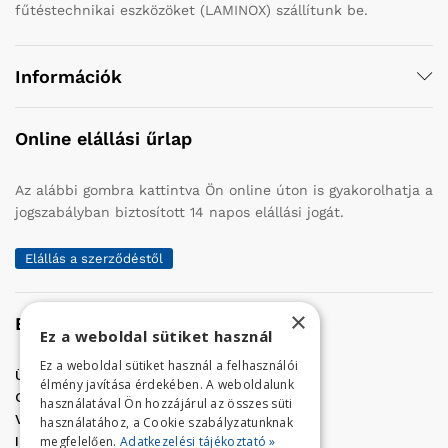
fűtéstechnikai eszközöket (LAMINOX) szállítunk be.
Információk
Online elállási űrlap
Az alábbi gombra kattintva Ön online úton is gyakorolhatja a
jogszabályban biztosított 14 napos elállási jogát.
Elállás a szerződéstől
×
Elérhetőség
Ez a weboldal sütiket használ
Ez a weboldal sütiket használ a felhasználói
Üzletünk címe:
Szolnok, Vércse út 17.
élmény javítása érdekében. A weboldalunk
Golf Center Áruház:
06 (56) 423-324
használatával Ön hozzájárul az összes süti
VÁR-Kert Áruház:
06 (56) 429-771
használatához, a Cookie szabályzatunknak
megfelelően.
Adatkezelési tájékoztató »
Iroda:
06 (56) 421-857