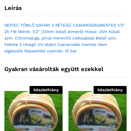
Leírás
IBOTEC TÖMLŐ SAFARI 3 RÉTEGŰ CSAVARODÁSMENTES 1/2″
25 FM Méret: 1/2″ (13mm belső átmérő) Hossz: 25m Külső
szín: Citromsárga, piros merevítő csíkozással Belső szín:
Fekete 3 rétegű UV-stabil Csavarodás mentes Nem
algásodik Repesztési nyomás: 15 bar
Gyakran vásárolták együtt ezekkel
Készlethiány
Készlethiány