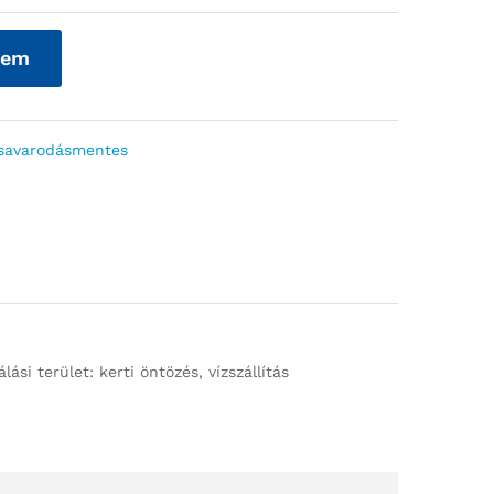
zem
csavarodásmentes
si terület: kerti öntözés, vízszállítás