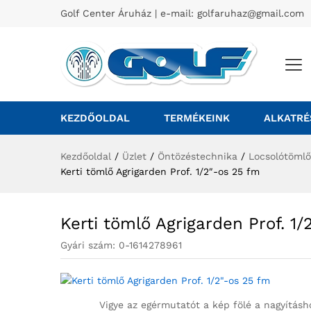
Golf Center Áruház | e-mail:
golfaruhaz@gmail.com
KEZDŐOLDAL
TERMÉKEINK
ALKATRÉ
Kezdőoldal
/
Üzlet
/
Öntözéstechnika
/
Locsolótömlő
Kerti tömlő Agrigarden Prof. 1/2″-os 25 fm
Kerti tömlő Agrigarden Prof. 1/
Gyári szám:
0-1614278961
Vigye az egérmutatót a kép fölé a nagyításh