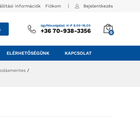
állítási információk
Fiókom
Bejelentkezés
ügyfélszolgálat: H-P 8.00-16.00
s
+36 70-938-3356
0
ELÉRHETŐSÉGÜNK
KAPCSOLAT
arodásmentes
/