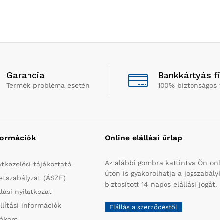
Garancia
Bankkártyás f
Termék probléma esetén
100% biztonságos 
formációk
Online elállási űrlap
Az alábbi gombra kattintva Ön onl
tkezelési tájékoztató
úton is gyakorolhatja a jogszabál
etszabályzat (ÁSZF)
biztosított 14 napos elállási jogát.
llási nyilatkozat
llítási információk
Elállás a szerződéstől
iókom