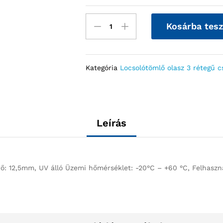
Kosárba tes
Kategória
Locsolótömlő olasz 3 rétegű 
Leírás
rő: 12,5mm, UV álló Üzemi hőmérséklet: -20°C – +60 °C, Felhasználá