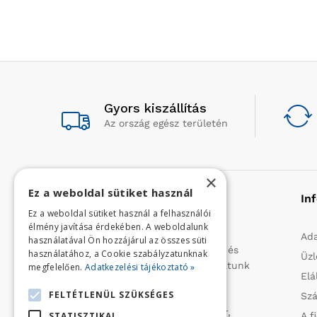
Gyors kiszállítás
Az ország egész területén
×
Ez a weboldal sütiket használ
Rólunk
In
Ez a weboldal sütiket használ a felhasználói
élmény javítása érdekében. A weboldalunk
Profilunk a mezőgazdasági, kerti
Ada
használatával Ön hozzájárul az összes süti
kisgépek és egyéb iparcikkek kis- és
használatához, a Cookie szabályzatunknak
Üzl
nagykereskedelme. 1991 óta folytatunk
megfelelően.
Adatkezelési tájékoztató »
Elá
importtevékenységet, elsősorban
FELTÉTLENÜL SZÜKSÉGES
Szá
Olaszországból származó
vízszivattyúkat (DAB, Tesla, Leader,
STATISZTIKAI
A f