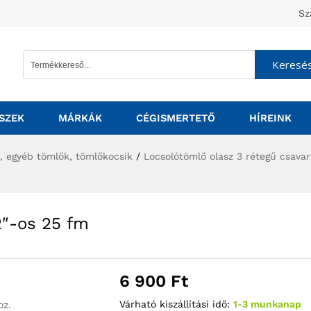
Sz
Keresé
SZEK
MÁRKÁK
CÉGISMERTETŐ
HÍREINK
, egyéb tömlők, tömlőkocsik
/
Locsolótömlő olasz 3 rétegű csav
2″-os 25 fm
6 900
Ft
Várható kiszállítási idő:
1-3 munkanap
oz.