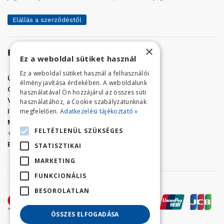
Elállás a szerződéstől
×
Elérhetőség
Ez a weboldal sütiket használ
Ez a weboldal sütiket használ a felhasználói
Üzletünk címe:
Szolnok, Vércse út 17.
élmény javítása érdekében. A weboldalunk
Golf Center Áruház:
06 (56) 423-324
használatával Ön hozzájárul az összes süti
VÁR-Kert Áruház:
06 (56) 429-771
használatához, a Cookie szabályzatunknak
megfelelően.
Adatkezelési tájékoztató »
Iroda:
06 (56) 421-857
Megrendelés, termék információ:
FELTÉTLENÜL SZÜKSÉGES
+36 (70) 938-3356
E-mail:
golfaruhaz@gmail.com
STATISZTIKAI
MARKETING
FUNKCIONÁLIS
BESOROLATLAN
ÖSSZES ELFOGADÁSA