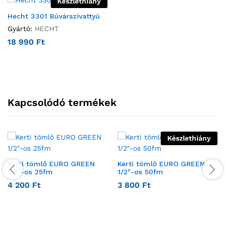
Készlethiány
Hecht 3301 Búvárszivattyú
Gyártó:
HECHT
18 990
Ft
Kapcsolódó termékek
Készlethiány
Kerti tömlő EURO GREEN
Kerti tömlő EURO GREEN
1/2″-os 25fm
1/2″-os 50fm
4 200
Ft
3 800
Ft