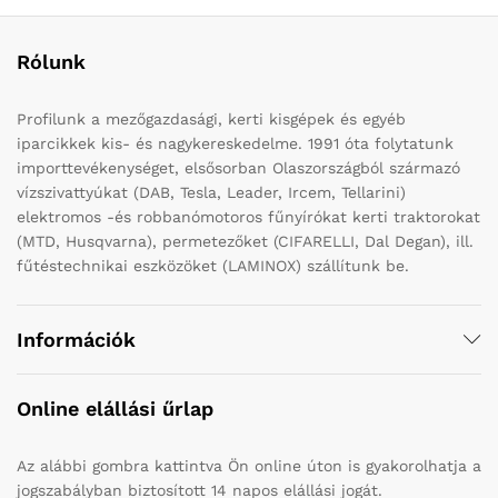
Rólunk
Profilunk a mezőgazdasági, kerti kisgépek és egyéb
iparcikkek kis- és nagykereskedelme. 1991 óta folytatunk
importtevékenységet, elsősorban Olaszországból származó
vízszivattyúkat (DAB, Tesla, Leader, Ircem, Tellarini)
elektromos -és robbanómotoros fűnyírókat kerti traktorokat
(MTD, Husqvarna), permetezőket (CIFARELLI, Dal Degan), ill.
fűtéstechnikai eszközöket (LAMINOX) szállítunk be.
Információk
Online elállási űrlap
Az alábbi gombra kattintva Ön online úton is gyakorolhatja a
jogszabályban biztosított 14 napos elállási jogát.