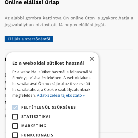
Online elállási űrlap
Az alábbi gombra kattintva Ön online úton is gyakorolhatja a
jogszabályban biztosított 14 napos elállási jogát.
Elállás a szerződéstől
×
Elérhetőség
Ez a weboldal sütiket használ
Ez a weboldal sütiket használ a felhasználói
Üzletünk címe:
Szolnok, Vércse út 17.
élmény javítása érdekében. A weboldalunk
Golf Center Áruház:
06 (56) 423-324
használatával Ön hozzájárul az összes süti
VÁR-Kert Áruház:
06 (56) 429-771
használatához, a Cookie szabályzatunknak
megfelelően.
Adatkezelési tájékoztató »
Iroda:
06 (56) 421-857
Megrendelés, termék információ:
FELTÉTLENÜL SZÜKSÉGES
+36 (70) 938-3356
E-mail:
golfaruhaz@gmail.com
STATISZTIKAI
MARKETING
FUNKCIONÁLIS