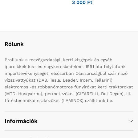
3 000
Ft
Rólunk
Profilunk a mezőgazdasági, kerti kisgépek és egyéb
iparcikkek kis- és nagykereskedelme. 1991 óta folytatunk
importtevékenységet, elsősorban Olaszországból származó
vízszivattyúkat (DAB, Tesla, Leader, Ircem, Tellarini)
elektromos -és robbanómotoros fűnyírókat kerti traktorokat
(MTD, Husqvarna), permetezőket (CIFARELLI, Dal Degan), ill.
fűtéstechnikai eszközöket (LAMINOX) szállítunk be.
Információk