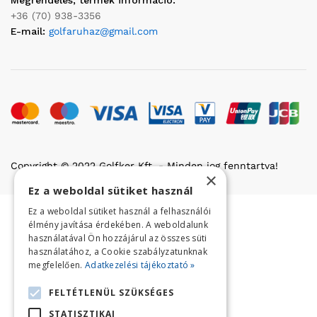
Megrendelés, termék információ:
+36 (70) 938-3356
E-mail:
golfaruhaz@gmail.com
Copyright © 2022 Golfker Kft. - Minden jog fenntartva!
×
Ez a weboldal sütiket használ
Ez a weboldal sütiket használ a felhasználói
élmény javítása érdekében. A weboldalunk
használatával Ön hozzájárul az összes süti
használatához, a Cookie szabályzatunknak
megfelelően.
Adatkezelési tájékoztató »
FELTÉTLENÜL SZÜKSÉGES
STATISZTIKAI