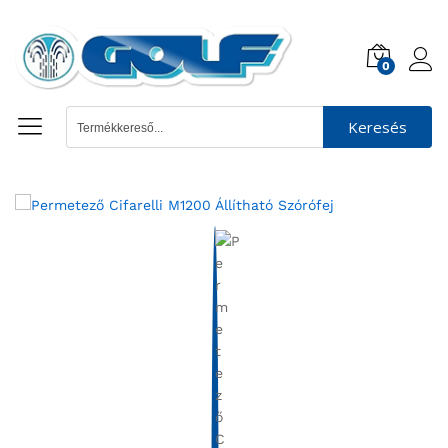
0
Keresés