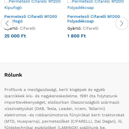
Permetező Cifarelli M1200
Permetező Cifarelli M1200
Kipufogó
Folyadékcsap
Gyártó:
Cifarelli
Gyártó:
Cifarelli
25 000
Ft
1 800
Ft
Rólunk
Profilunk a mezőgazdasági, kerti kisgépek és egyéb
iparcikkek kis- és nagykereskedelme. 1991 óta folytatunk
importtevékenységet, elsősorban Olaszországból származó
vízszivattyúkat (DAB, Tesla, Leader, Ircem, Tellarini)
elektromos -és robbanómotoros fűnyírókat kerti traktorokat
(MTD, Husqvarna), permetezőket (CIFARELLI, Dal Degan), ill.
fűtéstechnikai eszközöket (LAMINOX) szállítunk be.