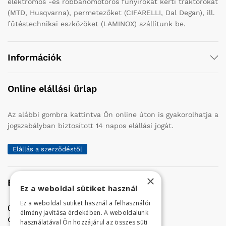
elektromos -és robbanómotoros fűnyírókat kerti traktorokat
(MTD, Husqvarna), permetezőket (CIFARELLI, Dal Degan), ill.
fűtéstechnikai eszközöket (LAMINOX) szállítunk be.
Információk
Online elállási űrlap
Az alábbi gombra kattintva Ön online úton is gyakorolhatja a
jogszabályban biztosított 14 napos elállási jogát.
Elállás a szerződéstől
×
Elérhetőség
Ez a weboldal sütiket használ
Ez a weboldal sütiket használ a felhasználói
Üzletünk címe:
Szolnok, Vércse út 17.
élmény javítása érdekében. A weboldalunk
Golf Center Áruház:
06 (56) 423-324
használatával Ön hozzájárul az összes süti