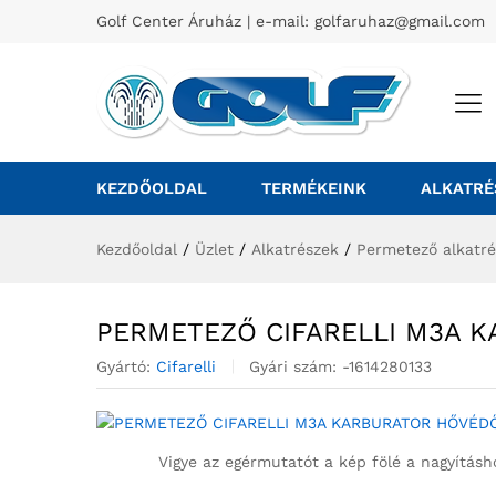
Golf Center Áruház | e-mail:
golfaruhaz@gmail.com
KEZDŐOLDAL
TERMÉKEINK
ALKATRÉ
Kezdőoldal
/
Üzlet
/
Alkatrészek
/
Permetező alkatr
PERMETEZŐ CIFARELLI M3A 
Gyártó:
Cifarelli
Gyári szám:
-1614280133
Vigye az egérmutatót a kép fölé a nagyításh