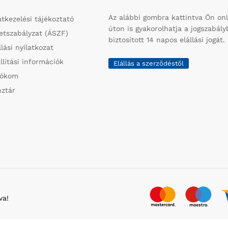
Az alábbi gombra kattintva Ön onl
tkezelési tájékoztató
úton is gyakorolhatja a jogszabál
etszabályzat (ÁSZF)
biztosított 14 napos elállási jogát.
llási nyilatkozat
llítási információk
Elállás a szerződéstől
iókom
ztár
va!