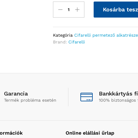
Kosárba tes
Kategória
Cifarelli permetező alkatrész
Brand:
Cifarelli
Garancia
Bankkártyás f
Termék probléma esetén
100% biztonságos 
formációk
Online elállási űrlap