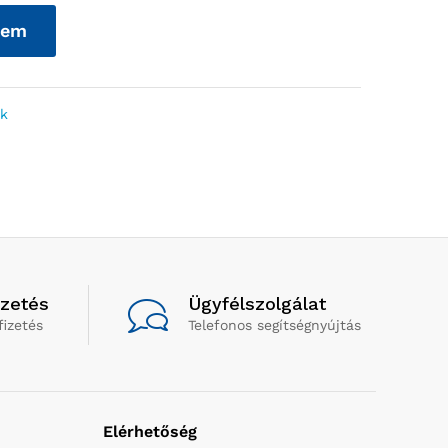
zem
ek
izetés
Ügyfélszolgálat
fizetés
Telefonos segítségnyújtás
Elérhetőség