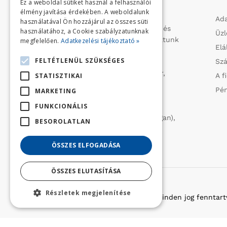
Ez a weboldal sütiket használ a felhasználói
élmény javítása érdekében. A weboldalunk
Profilunk a mezőgazdasági, kerti
Ada
használatával Ön hozzájárul az összes süti
kisgépek és egyéb iparcikkek kis- és
használatához, a Cookie szabályzatunknak
Üzl
nagykereskedelme. 1991 óta folytatunk
megfelelően.
Adatkezelési tájékoztató »
Elá
importtevékenységet, elsősorban
FELTÉTLENÜL SZÜKSÉGES
Szá
Olaszországból származó
vízszivattyúkat (DAB, Tesla, Leader,
STATISZTIKAI
A f
Ircem, Tellarini) elektromos -és
Pén
MARKETING
robbanómotoros fűnyírókat kerti
FUNKCIONÁLIS
traktorokat (MTD, Husqvarna),
permetezőket (CIFARELLI, Dal Degan),
BESOROLATLAN
ill. fűtéstechnikai eszközöket
(LAMINOX) szállítunk be.
ÖSSZES ELFOGADÁSA
ÖSSZES ELUTASÍTÁSA
Részletek megjelenítése
Copyright © 2022 Golfker Kft. - Minden jog fenntart