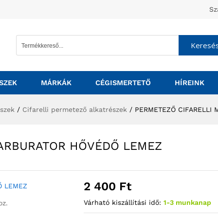
Sz
Keresé
SZEK
MÁRKÁK
CÉGISMERTETŐ
HÍREINK
észek
/
Cifarelli permetező alkatrészek
/
PERMETEZŐ CIFARELLI 
KARBURATOR HŐVÉDŐ LEMEZ
2 400
Ft
Várható kiszállítási idő:
1-3 munkanap
oz.