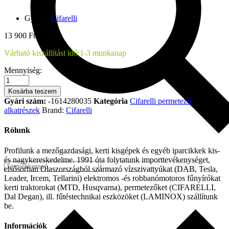
Gyártó:
Cifarelli
13 900
Ft
Várható kiszállítási idő:
1-3 munkanap
PERMETEZŐ
Mennyiség:
CIFARELLI
M3A
Kosárba teszem
KARBURÁTOR
Gyári szám:
-1614280035
Kategória
Cifarelli permetező
MEMBRÁN
alkatrészek
Brand:
Cifarelli
KÉSZLE
mennyiség
Rólunk
Profilunk a mezőgazdasági, kerti kisgépek és egyéb iparcikkek kis-
és nagykereskedelme. 1991 óta folytatunk importtevékenységet,
elsősorban Olaszországból származó vízszivattyúkat (DAB, Tesla,
Leader, Ircem, Tellarini) elektromos -és robbanómotoros fűnyírókat
kerti traktorokat (MTD, Husqvarna), permetezőket (CIFARELLI,
Dal Degan), ill. fűtéstechnikai eszközöket (LAMINOX) szállítunk
be.
Információk