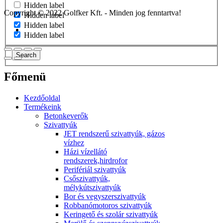
Hidden label
Copyright © 2022 Golfker Kft. - Minden jog fenntartva!
Hidden label
Hidden label
Hidden label
Search
Főmenü
Kezdőoldal
Termékeink
Betonkeverők
Szivattyúk
JET rendszerű szivattyúk, gázos
vízhez
Házi vízellátó
rendszerek,hirdrofor
Perifériál szivattyúk
Csőszivattyúk,
mélykútszivattyúk
Bor és vegyszerszivattyúk
Robbanómotoros szivattyúk
Keringető és szolár szivattyúk