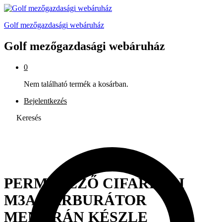
Golf mezőgazdasági webáruház
Golf mezőgazdasági webáruház
0
Nem található termék a kosárban.
Bejelentkezés
Keresés
PERMETEZŐ CIFARELLI
M3A KARBURÁTOR
MEMBRÁN KÉSZLE