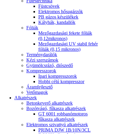
Fűtéstechnika
Füstcsövek
Elektromos hősugárzók
PB gázos készülékek
Kályhák, kandallók
Fóliák
Mezőgazdasági fekete fóliák
(0,12mikronos)
Mezőgazdasági UV stabil fehér
fóliák (0,15 mikronos)
Terménydarálók
Kézi szerszámok
Gyümölcsrázó, diószedő
Kompresszorok
Ipari kompresszorok
Hobbi célú kompresszor
Áramfejlesztő
Vetőmagok
Alkatrészek
Betonkeverő alkatrészek
Bozótvágó, fűkasza alkatrészek
GT 6001 robbanómotoros
fűkasza alkatrészek
Elektromos szivattyú alkatrészek
PRIMA DJW 1B/10N/3CL