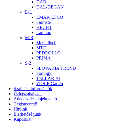
DAB
DAL-DEGAN
E-L
EMAK-EFCO
Farmate
HECHT
Launtop
M-R
McCulloch
MTD
PEDROLLO
PRIMA
S-Z
SLOVAKIA TREND
Somogyi
TELLARINI
WOLF-Garten
Szállítási információk
Üzletszabályzat
Adatkezelési tájékoztató
Cégismertető
Híreink
Elérhetőségünk
Kapcsolat