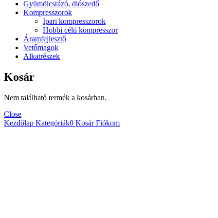
Gyümölcsrázó, diószedő
Kompresszorok
Ipari kompresszorok
Hobbi célú kompresszor
Áramfejlesztő
Vetőmagok
Alkatrészek
Kosár
Nem található termék a kosárban.
Close
Kezdőlap
Kategóriák
0
Kosár
Fiókom