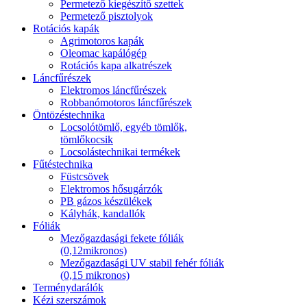
Permetező kiegészítő szettek
Permetező pisztolyok
Rotációs kapák
Agrimotoros kapák
Oleomac kapálógép
Rotációs kapa alkatrészek
Láncfűrészek
Elektromos láncfűrészek
Robbanómotoros láncfűrészek
Öntözéstechnika
Locsolótömlő, egyéb tömlők,
tömlőkocsik
Locsolástechnikai termékek
Fűtéstechnika
Füstcsövek
Elektromos hősugárzók
PB gázos készülékek
Kályhák, kandallók
Fóliák
Mezőgazdasági fekete fóliák
(0,12mikronos)
Mezőgazdasági UV stabil fehér fóliák
(0,15 mikronos)
Terménydarálók
Kézi szerszámok