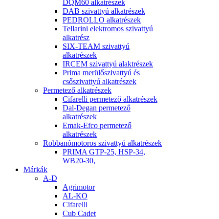
DQM60 alkatrészek
DAB szivattyú alkatrészek
PEDROLLO alkatrészek
Tellarini elektromos szivattyú
alkatrész
SIX-TEAM szivattyú
alkatrészek
IRCEM szivattyú alaktrészek
Prima merülőszivattyú és
csőszivattyú alkatrészek
Permetező alkatrészek
Cifarelli permetező alkatrészek
Dal-Degan permetező
alkatrészek
Emak-Efco permetező
alkatrészek
Robbanómotoros szivattyú alkatrészek
PRIMA GTP-25, HSP-34,
WB20-30,
Márkák
A-D
Agrimotor
AL-KO
Cifarelli
Cub Cadet