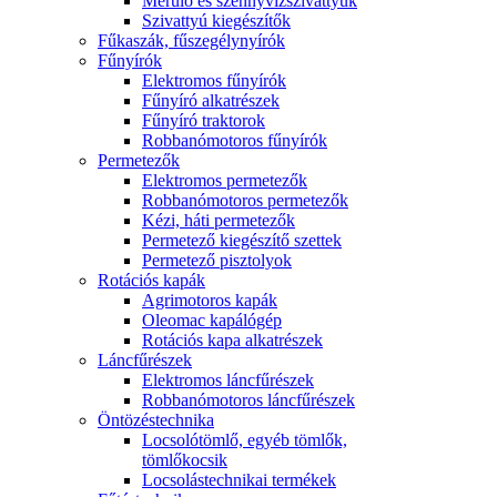
Merülő és szennyvízszivattyúk
Szivattyú kiegészítők
Fűkaszák, fűszegélynyírók
Fűnyírók
Elektromos fűnyírók
Fűnyíró alkatrészek
Fűnyíró traktorok
Robbanómotoros fűnyírók
Permetezők
Elektromos permetezők
Robbanómotoros permetezők
Kézi, háti permetezők
Permetező kiegészítő szettek
Permetező pisztolyok
Rotációs kapák
Agrimotoros kapák
Oleomac kapálógép
Rotációs kapa alkatrészek
Láncfűrészek
Elektromos láncfűrészek
Robbanómotoros láncfűrészek
Öntözéstechnika
Locsolótömlő, egyéb tömlők,
tömlőkocsik
Locsolástechnikai termékek