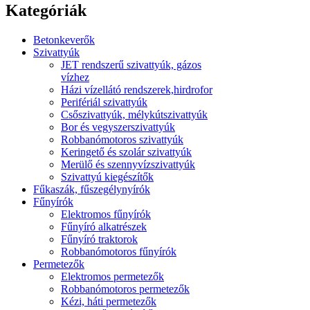
Kategóriák
Betonkeverők
Szivattyúk
JET rendszerű szivattyúk, gázos
vízhez
Házi vízellátó rendszerek,hirdrofor
Perifériál szivattyúk
Csőszivattyúk, mélykútszivattyúk
Bor és vegyszerszivattyúk
Robbanómotoros szivattyúk
Keringető és szolár szivattyúk
Merülő és szennyvízszivattyúk
Szivattyú kiegészítők
Fűkaszák, fűszegélynyírók
Fűnyírók
Elektromos fűnyírók
Fűnyíró alkatrészek
Fűnyíró traktorok
Robbanómotoros fűnyírók
Permetezők
Elektromos permetezők
Robbanómotoros permetezők
Kézi, háti permetezők