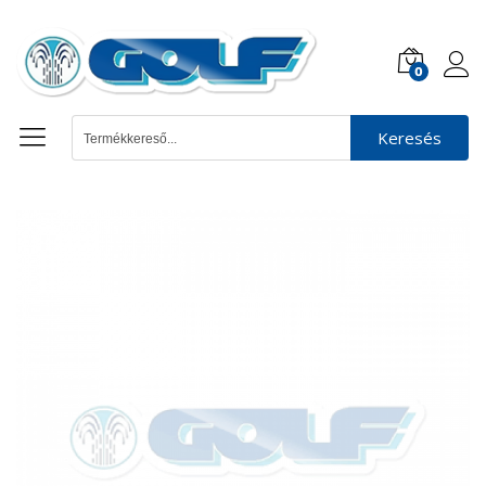
0
Keresés