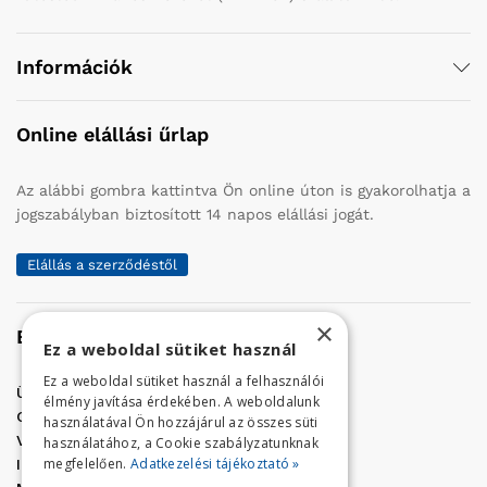
Információk
Online elállási űrlap
Az alábbi gombra kattintva Ön online úton is gyakorolhatja a
jogszabályban biztosított 14 napos elállási jogát.
Elállás a szerződéstől
×
Elérhetőség
Ez a weboldal sütiket használ
Ez a weboldal sütiket használ a felhasználói
Üzletünk címe:
Szolnok, Vércse út 17.
élmény javítása érdekében. A weboldalunk
Golf Center Áruház:
06 (56) 423-324
használatával Ön hozzájárul az összes süti
VÁR-Kert Áruház:
06 (56) 429-771
használatához, a Cookie szabályzatunknak
megfelelően.
Adatkezelési tájékoztató »
Iroda:
06 (56) 421-857