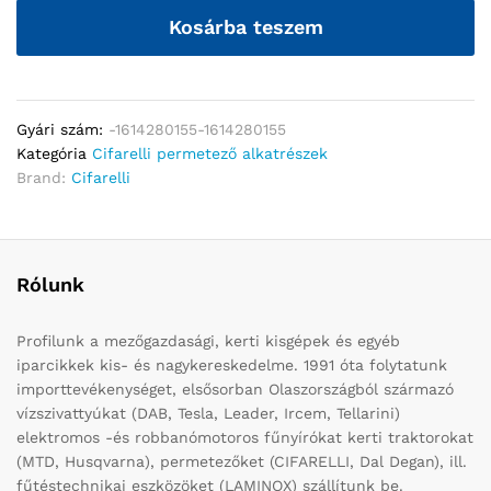
Kosárba teszem
Gyári szám:
-1614280155-1614280155
Kategória
Cifarelli permetező alkatrészek
Brand:
Cifarelli
Rólunk
Profilunk a mezőgazdasági, kerti kisgépek és egyéb
iparcikkek kis- és nagykereskedelme. 1991 óta folytatunk
importtevékenységet, elsősorban Olaszországból származó
vízszivattyúkat (DAB, Tesla, Leader, Ircem, Tellarini)
elektromos -és robbanómotoros fűnyírókat kerti traktorokat
(MTD, Husqvarna), permetezőket (CIFARELLI, Dal Degan), ill.
fűtéstechnikai eszközöket (LAMINOX) szállítunk be.