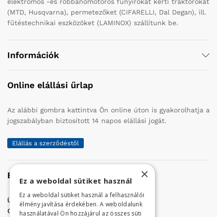
elektromos -és robbanómotoros fűnyírókat kerti traktorokat
(MTD, Husqvarna), permetezőket (CIFARELLI, Dal Degan), ill.
fűtéstechnikai eszközöket (LAMINOX) szállítunk be.
Információk
Online elállási űrlap
Az alábbi gombra kattintva Ön online úton is gyakorolhatja a
jogszabályban biztosított 14 napos elállási jogát.
Elállás a szerződéstől
×
Elérhetőség
Ez a weboldal sütiket használ
Ez a weboldal sütiket használ a felhasználói
Üzletünk címe:
Szolnok, Vércse út 17.
élmény javítása érdekében. A weboldalunk
Golf Center Áruház:
06 (56) 423-324
használatával Ön hozzájárul az összes süti