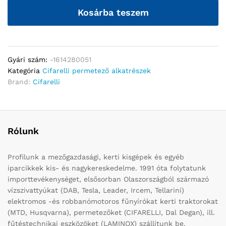
Kosárba teszem
Gyári szám:
-1614280051
Kategória
Cifarelli permetező alkatrészek
Brand:
Cifarelli
Rólunk
Profilunk a mezőgazdasági, kerti kisgépek és egyéb
iparcikkek kis- és nagykereskedelme. 1991 óta folytatunk
importtevékenységet, elsősorban Olaszországból származó
vízszivattyúkat (DAB, Tesla, Leader, Ircem, Tellarini)
elektromos -és robbanómotoros fűnyírókat kerti traktorokat
(MTD, Husqvarna), permetezőket (CIFARELLI, Dal Degan), ill.
fűtéstechnikai eszközöket (LAMINOX) szállítunk be.