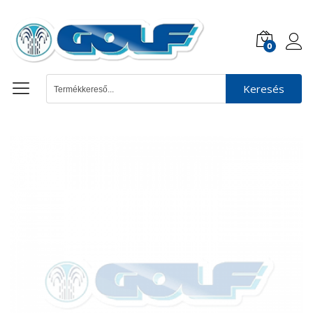
0
Keresés