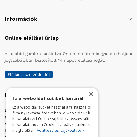
Információk
Online elállási űrlap
Az alábbi gombra kattintva Ön online úton is gyakorolhatja a
jogszabályban biztosított 14 napos elállási jogát.
Elállás a szerződéstől
×
Elérhetőség
Ez a weboldal sütiket használ
Ez a weboldal sütiket használ a felhasználói
Üzletünk címe:
Szolnok, Vércse út 17.
élmény javítása érdekében. A weboldalunk
Golf Center Áruház:
06 (56) 423-324
használatával Ön hozzájárul az összes süti
VÁR-Kert Áruház:
06 (56) 429-771
használatához, a Cookie szabályzatunknak
megfelelően.
Adatkezelési tájékoztató »
Iroda:
06 (56) 421-857