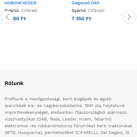
HORDHEVEDER
Gégecső D65
Gyártó:
Cifarelli
Gyártó:
Cifarelli
11 200
Ft
7 350
Ft
Rólunk
Profilunk a mezőgazdasági, kerti kisgépek és egyéb
iparcikkek kis- és nagykereskedelme. 1991 óta folytatunk
importtevékenységet, elsősorban Olaszországból származó
vízszivattyúkat (DAB, Tesla, Leader, Ircem, Tellarini)
elektromos -és robbanómotoros fűnyírókat kerti traktorokat
(MTD, Husqvarna), permetezőket (CIFARELLI, Dal Degan), ill.