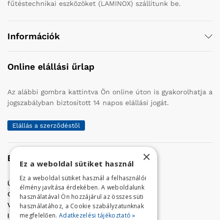
fűtéstechnikai eszközöket (LAMINOX) szállítunk be.
Információk
Online elállási űrlap
Az alábbi gombra kattintva Ön online úton is gyakorolhatja a
jogszabályban biztosított 14 napos elállási jogát.
Elállás a szerződéstől
×
Elérhetőség
Ez a weboldal sütiket használ
Ez a weboldal sütiket használ a felhasználói
Üzletünk címe:
Szolnok, Vércse út 17.
élmény javítása érdekében. A weboldalunk
Golf Center Áruház:
06 (56) 423-324
használatával Ön hozzájárul az összes süti
VÁR-Kert Áruház:
06 (56) 429-771
használatához, a Cookie szabályzatunknak
megfelelően.
Adatkezelési tájékoztató »
Iroda:
06 (56) 421-857