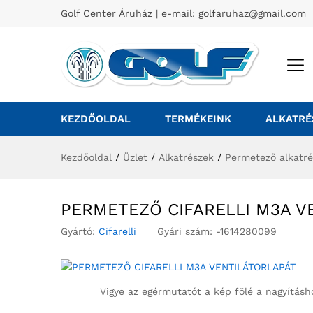
Golf Center Áruház | e-mail:
golfaruhaz@gmail.com
KEZDŐOLDAL
TERMÉKEINK
ALKATRÉ
Kezdőoldal
/
Üzlet
/
Alkatrészek
/
Permetező alkatr
PERMETEZŐ CIFARELLI M3A V
Gyártó:
Cifarelli
Gyári szám:
-1614280099
Vigye az egérmutatót a kép fölé a nagyításh