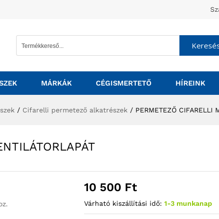
Sz
Keresé
SZEK
MÁRKÁK
CÉGISMERTETŐ
HÍREINK
észek
/
Cifarelli permetező alkatrészek
/
PERMETEZŐ CIFARELLI 
ENTILÁTORLAPÁT
10 500
Ft
Várható kiszállítási idő:
1-3 munkanap
oz.