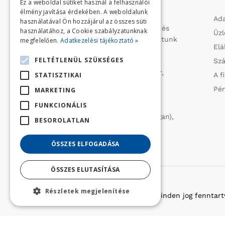
Ez a weboldal sütiket használ a felhasználói
élmény javítása érdekében. A weboldalunk
Profilunk a mezőgazdasági, kerti
Ada
használatával Ön hozzájárul az összes süti
kisgépek és egyéb iparcikkek kis- és
használatához, a Cookie szabályzatunknak
Üzl
nagykereskedelme. 1991 óta folytatunk
megfelelően.
Adatkezelési tájékoztató »
Elá
importtevékenységet, elsősorban
FELTÉTLENÜL SZÜKSÉGES
Szá
Olaszországból származó
vízszivattyúkat (DAB, Tesla, Leader,
STATISZTIKAI
A f
Ircem, Tellarini) elektromos -és
Pén
MARKETING
robbanómotoros fűnyírókat kerti
FUNKCIONÁLIS
traktorokat (MTD, Husqvarna),
permetezőket (CIFARELLI, Dal Degan),
BESOROLATLAN
ill. fűtéstechnikai eszközöket
(LAMINOX) szállítunk be.
ÖSSZES ELFOGADÁSA
ÖSSZES ELUTASÍTÁSA
Részletek megjelenítése
Copyright © 2022 Golfker Kft. - Minden jog fenntart