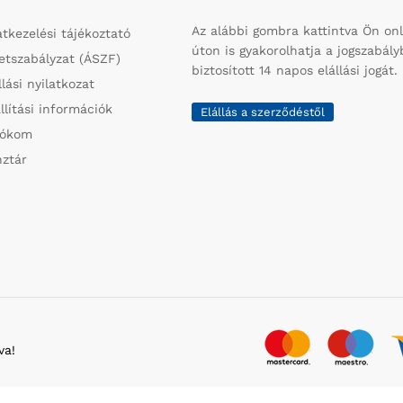
Az alábbi gombra kattintva Ön onl
tkezelési tájékoztató
úton is gyakorolhatja a jogszabál
etszabályzat (ÁSZF)
biztosított 14 napos elállási jogát.
llási nyilatkozat
llítási információk
Elállás a szerződéstől
iókom
ztár
va!