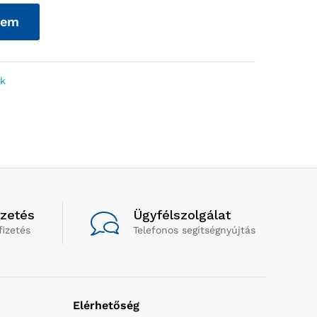
zem
ek
izetés
Ügyfélszolgálat
fizetés
Telefonos segítségnyújtás
Elérhetőség