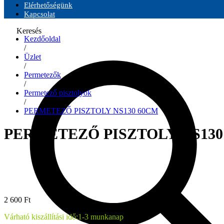
Elérhetőségünk
Kapcsolat
Keresés
Kezdőoldal
/
Üzlet
/
Permetezők
/
Permetező pisztolyok
/
PERMETEZŐ PISZTOLY NS130 60CM
PERMETEZŐ PISZTOLY NS130
2 600
Ft
Várható kiszállítási idő:
1-3 munkanap