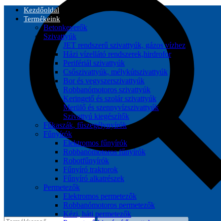
Kezdőoldal
Termékeink
Betonkeverők
Szivattyúk
JET rendszerű szivattyúk, gázos vízhez
Házi vízellátó rendszerek,hirdrofor
Perifériál szivattyúk
Csőszivattyúk, mélykútszivattyúk
Bor és vegyszerszivattyúk
Robbanómotoros szivattyúk
Keringető és szolár szivattyúk
Merülő és szennyvízszivattyúk
Szivattyú kiegészítők
Fűkaszák, fűszegélynyírók
Fűnyírók
Elektromos fűnyírók
Robbanómotoros fűnyírók
Robotfűnyírók
Fűnyíró traktorok
Fűnyíró alkatrészek
Permetezők
Elektromos permetezők
Robbanómotoros permetezők
Kézi, háti permetezők