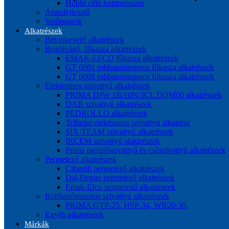
Hobbi célú kompresszor
Áramfejlesztő
Vetőmagok
Alkatrészek
Betonkeverő alkatrészek
Bozótvágó, fűkasza alkatrészek
EMAK-EFCO fűkasza alkatrészek
GT 6001 robbanómotoros fűkasza alkatrészek
GT 6008 robbanómotoros fűkasza alkatrészek
Elektromos szivattyú alkatrészek
PRIMA DJW 1B/10N/3CL DQM60 alkatrészek
DAB szivattyú alkatrészek
PEDROLLO alkatrészek
Tellarini elektromos szivattyú alkatrész
SIX-TEAM szivattyú alkatrészek
IRCEM szivattyú alaktrészek
Prima merülőszivattyú és csőszivattyú alkatrészek
Permetező alkatrészek
Cifarelli permetező alkatrészek
Dal-Degan permetező alkatrészek
Emak-Efco permetező alkatrészek
Robbanómotoros szivattyú alkatrészek
PRIMA GTP-25, HSP-34, WB20-30,
Egyéb alkatrészek
Márkák