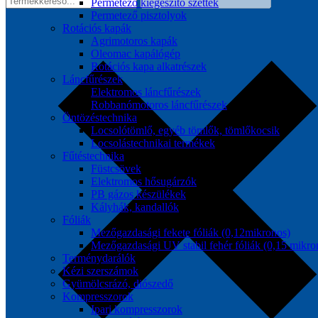
Permetező kiegészítő szettek
Permetező pisztolyok
Rotációs kapák
Agrimotoros kapák
Oleomac kapálógép
Rotációs kapa alkatrészek
Láncfűrészek
Elektromos láncfűrészek
Robbanómotoros láncfűrészek
Öntözéstechnika
Locsolótömlő, egyéb tömlők, tömlőkocsik
Locsolástechnikai termékek
Fűtéstechnika
Füstcsövek
Elektromos hősugárzók
PB gázos készülékek
Kályhák, kandallók
Fóliák
Mezőgazdasági fekete fóliák (0,12mikronos)
Mezőgazdasági UV stabil fehér fóliák (0,15 mikro
Terménydarálók
Kézi szerszámok
Gyümölcsrázó, diószedő
Kompresszorok
Ipari kompresszorok