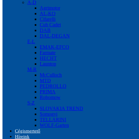
A-D
Agrimotor
AL-KO
Cifarelli
Cub Cadet
DAB
DAL-DEGAN
E-L
EMAK-EFCO
Farmate
HECHT
Launtop
M-R
McCulloch
MTD
PEDROLLO
PRIMA
Robomow
S-Z
SLOVAKIA TREND
Somogyi
TELLARINI
WOLF-Garten
Cégismertető
Híreink