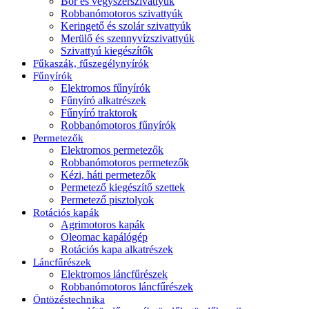
Bor és vegyszerszivattyúk
Robbanómotoros szivattyúk
Keringető és szolár szivattyúk
Merülő és szennyvízszivattyúk
Szivattyú kiegészítők
Fűkaszák, fűszegélynyírók
Fűnyírók
Elektromos fűnyírók
Fűnyíró alkatrészek
Fűnyíró traktorok
Robbanómotoros fűnyírók
Permetezők
Elektromos permetezők
Robbanómotoros permetezők
Kézi, háti permetezők
Permetező kiegészítő szettek
Permetező pisztolyok
Rotációs kapák
Agrimotoros kapák
Oleomac kapálógép
Rotációs kapa alkatrészek
Láncfűrészek
Elektromos láncfűrészek
Robbanómotoros láncfűrészek
Öntözéstechnika