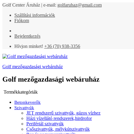
Golf Center Áruház | e-mail:
golfaruhaz@gmail.com
Szállítási információk
Fiókom
Bejelentkezés
Hívjon minket!
+36 (70) 938-3356
Golf mezőgazdasági webáruház
Golf mezőgazdasági webáruház
Termékkategóriák
Betonkeverők
Szivattyúk
JET rendszerű szivattyúk, gázos vízhez
Házi vízellátó rendszerek,hirdrofor
Perifériál szivattyúk
Csőszivattyúk, mélykútszivattyúk