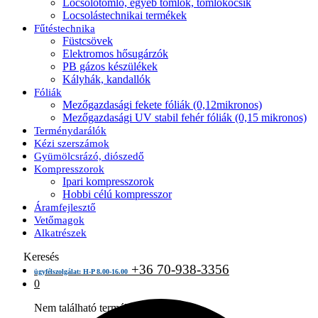
Locsolótömlő, egyéb tömlők, tömlőkocsik
Locsolástechnikai termékek
Fűtéstechnika
Füstcsövek
Elektromos hősugárzók
PB gázos készülékek
Kályhák, kandallók
Fóliák
Mezőgazdasági fekete fóliák (0,12mikronos)
Mezőgazdasági UV stabil fehér fóliák (0,15 mikronos)
Terménydarálók
Kézi szerszámok
Gyümölcsrázó, diószedő
Kompresszorok
Ipari kompresszorok
Hobbi célú kompresszor
Áramfejlesztő
Vetőmagok
Alkatrészek
Keresés
+36 70-938-3356
ügyfélszolgálat: H-P 8.00-16.00
0
Nem található termék a kosárban.