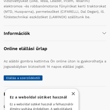
vízszivattyúkat (DAB, Tesla, Leader, Ircem, Tellarini)
elektromos -és robbanómotoros fűnyírókat kerti traktorokat
(MTD, Husqvarna), permetezőket (CIFARELLI, Dal Degan), ill.
fűtéstechnikai eszközöket (LAMINOX) szállítunk be.
Információk
Online elállási űrlap
Az alábbi gombra kattintva Ön online úton is gyakorolhatja a
jogszabályban biztosított 14 napos elállási jogát.
Elállás a szerződéstől
×
Elérhetőség
Ez a weboldal sütiket használ
Ez a weboldal sütiket használ a felhasználói
Üzletünk címe:
Szolnok, Vércse út 17.
élmény javítása érdekében. A weboldalunk