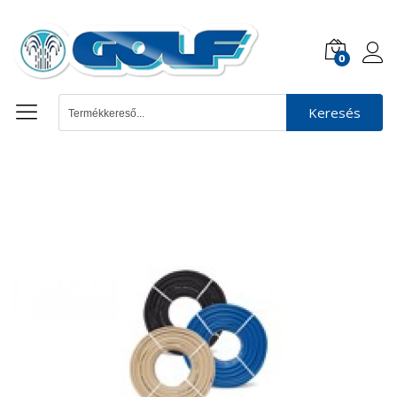
0
Keresés