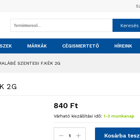
S
Keresés
SZEK
MÁRKÁK
CÉGISMERTETŐ
HÍREINK
RALÁBÉ SZENTESI F.KÉK 2G
K 2G
840
Ft
Várható kiszállítási idő:
1-3 munkanap
Kosárba tes