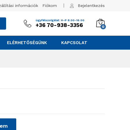
zállítási információk
Fiókom
Bejelentkezés
ügyfélszolgálat: H-P 8.00-16.00
+36 70-938-3356
0
ELÉRHETŐSÉGÜNK
KAPCSOLAT
zem