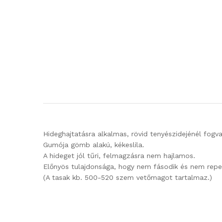
Hideghajtatásra alkalmas, rövid tenyészidejénél fogv
Gumója gömb alakú, kékeslila.
A hideget jól tűri, felmagzásra nem hajlamos.
Előnyös tulajdonsága, hogy nem fásodik és nem repe
(A tasak kb. 500-520 szem vetőmagot tartalmaz.)