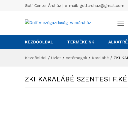
Golf Center Áruház | e-mail:
golfaruhaz@gmail.com
KEZDŐOLDAL
TERMÉKEINK
ALKATRÉ
Kezdőoldal
/
Üzlet
/
Vetőmagok
/
Karalábé
/
ZKI KA
ZKI KARALÁBÉ SZENTESI F.KÉ