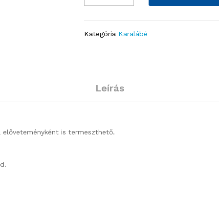
Kategória
Karalábé
Leírás
a előveteményként is termeszthető.
d.