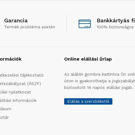
Garancia
Bankkártyás f
Termék probléma esetén
100% biztonságos 
formációk
Online elállási űrlap
Az alábbi gombra kattintva Ön onl
tkezelési tájékoztató
úton is gyakorolhatja a jogszabály
etszabályzat (ÁSZF)
biztosított 14 napos elállási jogát.
llási nyilatkozat
llítási információk
Elállás a szerződéstől
iókom
ztár