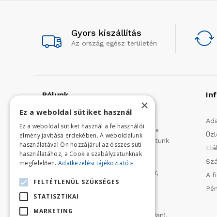
Gyors kiszállítás
Az ország egész területén
Rólunk
In
×
Ez a weboldal sütiket használ
Profilunk a mezőgazdasági, kerti
Ada
Ez a weboldal sütiket használ a felhasználói
kisgépek és egyéb iparcikkek kis- és
Üzl
élmény javítása érdekében. A weboldalunk
nagykereskedelme. 1991 óta folytatunk
használatával Ön hozzájárul az összes süti
Elá
importtevékenységet, elsősorban
használatához, a Cookie szabályzatunknak
Szá
Olaszországból származó
megfelelően.
Adatkezelési tájékoztató »
vízszivattyúkat (DAB, Tesla, Leader,
A f
FELTÉTLENÜL SZÜKSÉGES
Ircem, Tellarini) elektromos -és
Pén
robbanómotoros fűnyírókat kerti
STATISZTIKAI
traktorokat (MTD, Husqvarna),
MARKETING
permetezőket (CIFARELLI, Dal Degan),