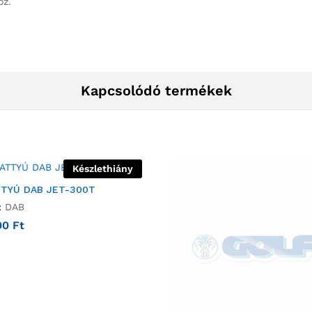
oz.
Kapcsolódó termékek
Készlethiány
TTYÚ DAB JET-300T
:
DAB
00
Ft