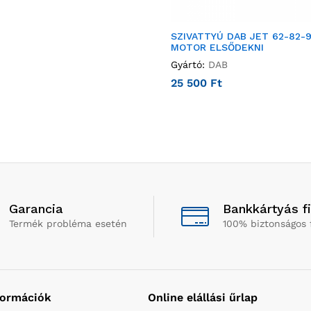
SZIVATTYÚ DAB JET 62-82-
MOTOR ELSŐDEKNI
Gyártó:
DAB
25 500
Ft
Garancia
Bankkártyás f
Termék probléma esetén
100% biztonságos 
formációk
Online elállási űrlap