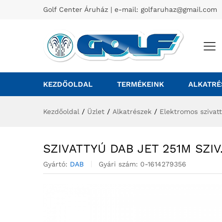
Golf Center Áruház | e-mail:
golfaruhaz@gmail.com
KEZDŐOLDAL
TERMÉKEINK
ALKATRÉ
Kezdőoldal
/
Üzlet
/
Alkatrészek
/
Elektromos szivat
SZIVATTYÚ DAB JET 251M SZI
Gyártó:
DAB
Gyári szám:
0-1614279356