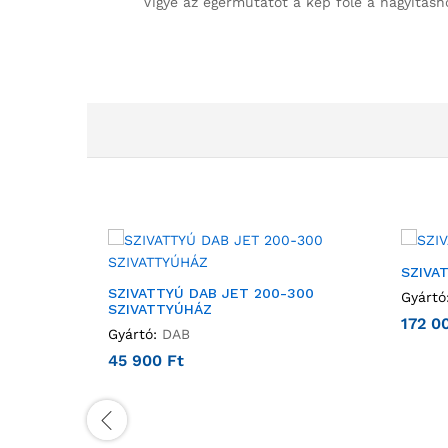
Vigye az egérmutatót a kép fölé a nagyításh
SZIVA
SZIVATTYÚ DAB JET 200-300
Gyártó
SZIVATTYÚHÁZ
172 0
Gyártó:
DAB
45 900
Ft