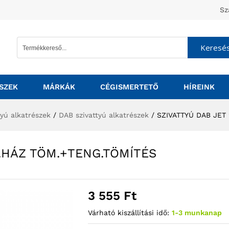
Sz
Keresé
SZEK
MÁRKÁK
CÉGISMERTETŐ
HÍREINK
tyú alkatrészek
/
DAB szivattyú alkatrészek
/
SZIVATTYÚ DAB JET
V.HÁZ TÖM.+TENG.TÖMÍTÉS
3 555
Ft
Várható kiszállítási idő:
1-3 munkanap