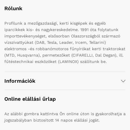
Rólunk
Profilunk a mezőgazdasági, kerti kisgépek és egyéb
iparcikkek kis- és nagykereskedelme. 1991 óta folytatunk
importtevékenységet, elsősorban Olaszországból származó
vízszivattyúkat (DAB, Tesla, Leader, Ircem, Tellarini)
elektromos -és robbanómotoros fűnyírókat kerti traktorokat
(MTD, Husqvarna), permetezőket (CIFARELLI, Dal Degan), ill.
fűtéstechnikai eszközöket (LAMINOX) szállítunk be.
Információk
Online elállási űrlap
Az alábbi gombra kattintva Ön online úton is gyakorolhatja a
jogszabályban biztosított 14 napos elállási jogát.