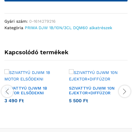
Gyári szám:
0-1614279216
Kategória
PRIMA DJW 1B/10N/3CL DQM60 alkatrészek
Kapcsolódó termékek
SZIVATTYÚ DJWM 1B
SZIVATTYÚ DJWM 10N
MOTOR ELSŐDEKNI
EJEKTOR+DIFFÚZOR
3 490
Ft
5 500
Ft