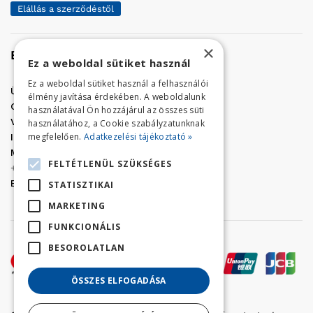
Elállás a szerződéstől
×
Elérhetőség
Ez a weboldal sütiket használ
Ez a weboldal sütiket használ a felhasználói
Üzletünk címe:
Szolnok, Vércse út 17.
élmény javítása érdekében. A weboldalunk
Golf Center Áruház:
06 (56) 423-324
használatával Ön hozzájárul az összes süti
VÁR-Kert Áruház:
06 (56) 429-771
használatához, a Cookie szabályzatunknak
megfelelően.
Adatkezelési tájékoztató »
Iroda:
06 (56) 421-857
Megrendelés, termék információ:
FELTÉTLENÜL SZÜKSÉGES
+36 (70) 938-3356
E-mail:
golfaruhaz@gmail.com
STATISZTIKAI
MARKETING
FUNKCIONÁLIS
BESOROLATLAN
ÖSSZES ELFOGADÁSA