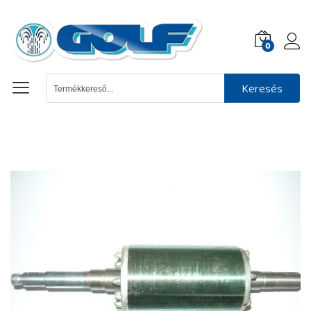
0
Keresés