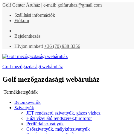
Golf Center Áruház | e-mail:
golfaruhaz@gmail.com
Szállítási információk
Fiókom
Bejelentkezés
Hívjon minket!
+36 (70) 938-3356
Golf mezőgazdasági webáruház
Golf mezőgazdasági webáruház
Termékkategóriák
Betonkeverők
Szivattyúk
JET rendszerű szivattyúk, gázos vízhez
Házi vízellátó rendszerek,hirdrofor
Perifériál szivattyúk
Csőszivattyúk, mélykútszivattyúk