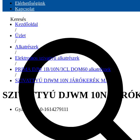
Elérhetőségünk
Kapcsolat
Keresés
Kezdőoldal
/
Üzlet
/
Alkatrészek
/
Elektromos szivattyú alkatrészek
/
PRIMA DJW 1B/10N/3CL DQM60 alkatrészek
/
SZIVATTYÚ DJWM 10N JÁRÓKERÉK M.
SZIVATTYÚ DJWM 10N JÁRÓ
Gyári szám:
0-1614279111