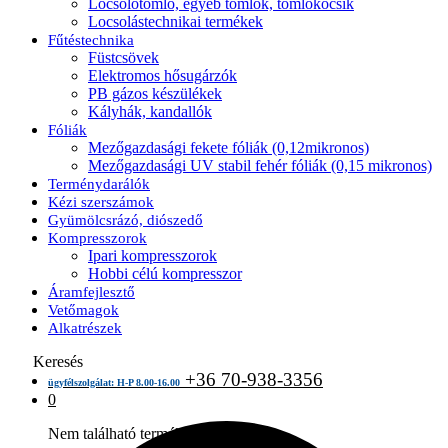
Locsolótömlő, egyéb tömlők, tömlőkocsik
Locsolástechnikai termékek
Fűtéstechnika
Füstcsövek
Elektromos hősugárzók
PB gázos készülékek
Kályhák, kandallók
Fóliák
Mezőgazdasági fekete fóliák (0,12mikronos)
Mezőgazdasági UV stabil fehér fóliák (0,15 mikronos)
Terménydarálók
Kézi szerszámok
Gyümölcsrázó, diószedő
Kompresszorok
Ipari kompresszorok
Hobbi célú kompresszor
Áramfejlesztő
Vetőmagok
Alkatrészek
Keresés
+36 70-938-3356
ügyfélszolgálat: H-P 8.00-16.00
0
Nem található termék a kosárban.