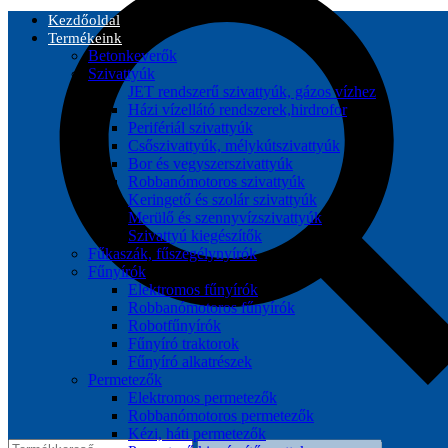
Kezdőoldal
Termékeink
Betonkeverők
Szivattyúk
JET rendszerű szivattyúk, gázos vízhez
Házi vízellátó rendszerek,hirdrofor
Perifériál szivattyúk
Csőszivattyúk, mélykútszivattyúk
Bor és vegyszerszivattyúk
Robbanómotoros szivattyúk
Keringető és szolár szivattyúk
Merülő és szennyvízszivattyúk
Szivattyú kiegészítők
Fűkaszák, fűszegélynyírók
Fűnyírók
Elektromos fűnyírók
Robbanómotoros fűnyírók
Robotfűnyírók
Fűnyíró traktorok
Fűnyíró alkatrészek
Permetezők
Elektromos permetezők
Robbanómotoros permetezők
Kézi, háti permetezők