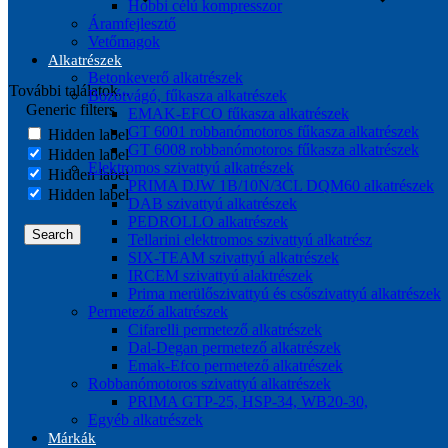
Hobbi célú kompresszor
Áramfejlesztő
Vetőmagok
Alkatrészek
Betonkeverő alkatrészek
További találatok...
Bozótvágó, fűkasza alkatrészek
Generic filters
EMAK-EFCO fűkasza alkatrészek
GT 6001 robbanómotoros fűkasza alkatrészek
Hidden label
GT 6008 robbanómotoros fűkasza alkatrészek
Hidden label
Elektromos szivattyú alkatrészek
Hidden label
PRIMA DJW 1B/10N/3CL DQM60 alkatrészek
Hidden label
DAB szivattyú alkatrészek
PEDROLLO alkatrészek
Search
Tellarini elektromos szivattyú alkatrész
SIX-TEAM szivattyú alkatrészek
IRCEM szivattyú alaktrészek
Prima merülőszivattyú és csőszivattyú alkatrészek
Permetező alkatrészek
Cifarelli permetező alkatrészek
Dal-Degan permetező alkatrészek
Emak-Efco permetező alkatrészek
Robbanómotoros szivattyú alkatrészek
PRIMA GTP-25, HSP-34, WB20-30,
Egyéb alkatrészek
Márkák