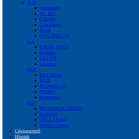
A-D
Agrimotor
AL-KO
Cifarelli
Cub Cadet
DAB
DAL-DEGAN
E-L
EMAK-EFCO
Farmate
HECHT
Launtop
M-R
McCulloch
MTD
PEDROLLO
PRIMA
Robomow
S-Z
SLOVAKIA TREND
Somogyi
TELLARINI
WOLF-Garten
Cégismertető
Híreink