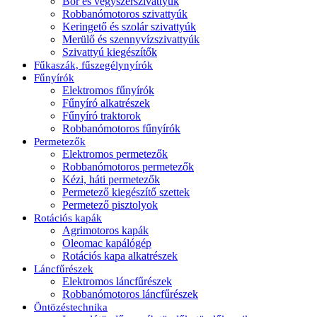
Bor és vegyszerszivattyúk
Robbanómotoros szivattyúk
Keringető és szolár szivattyúk
Merülő és szennyvízszivattyúk
Szivattyú kiegészítők
Fűkaszák, fűszegélynyírók
Fűnyírók
Elektromos fűnyírók
Fűnyíró alkatrészek
Fűnyíró traktorok
Robbanómotoros fűnyírók
Permetezők
Elektromos permetezők
Robbanómotoros permetezők
Kézi, háti permetezők
Permetező kiegészítő szettek
Permetező pisztolyok
Rotációs kapák
Agrimotoros kapák
Oleomac kapálógép
Rotációs kapa alkatrészek
Láncfűrészek
Elektromos láncfűrészek
Robbanómotoros láncfűrészek
Öntözéstechnika