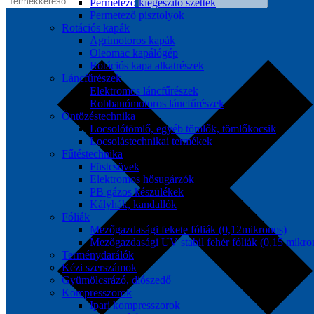
Permetező kiegészítő szettek
Permetező pisztolyok
Rotációs kapák
Agrimotoros kapák
Oleomac kapálógép
Rotációs kapa alkatrészek
Láncfűrészek
Elektromos láncfűrészek
Robbanómotoros láncfűrészek
Öntözéstechnika
Locsolótömlő, egyéb tömlők, tömlőkocsik
Locsolástechnikai termékek
Fűtéstechnika
Füstcsövek
Elektromos hősugárzók
PB gázos készülékek
Kályhák, kandallók
Fóliák
Mezőgazdasági fekete fóliák (0,12mikronos)
Mezőgazdasági UV stabil fehér fóliák (0,15 mikro
Terménydarálók
Kézi szerszámok
Gyümölcsrázó, diószedő
Kompresszorok
Ipari kompresszorok