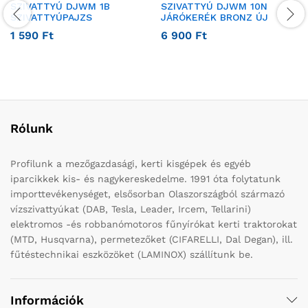
SZIVATTYÚ DJWM 1B
SZIVATTYÚ DJWM 10N
SZIVATTYÚPAJZS
JÁRÓKERÉK BRONZ ÚJ
1 590
Ft
6 900
Ft
Rólunk
Profilunk a mezőgazdasági, kerti kisgépek és egyéb
iparcikkek kis- és nagykereskedelme. 1991 óta folytatunk
importtevékenységet, elsősorban Olaszországból származó
vízszivattyúkat (DAB, Tesla, Leader, Ircem, Tellarini)
elektromos -és robbanómotoros fűnyírókat kerti traktorokat
(MTD, Husqvarna), permetezőket (CIFARELLI, Dal Degan), ill.
fűtéstechnikai eszközöket (LAMINOX) szállítunk be.
Információk