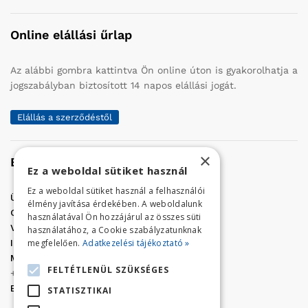
Online elállási űrlap
Az alábbi gombra kattintva Ön online úton is gyakorolhatja a
jogszabályban biztosított 14 napos elállási jogát.
Elállás a szerződéstől
×
Elérhetőség
Ez a weboldal sütiket használ
Ez a weboldal sütiket használ a felhasználói
Üzletünk címe:
Szolnok, Vércse út 17.
élmény javítása érdekében. A weboldalunk
Golf Center Áruház:
06 (56) 423-324
használatával Ön hozzájárul az összes süti
VÁR-Kert Áruház:
06 (56) 429-771
használatához, a Cookie szabályzatunknak
megfelelően.
Adatkezelési tájékoztató »
Iroda:
06 (56) 421-857
Megrendelés, termék információ:
FELTÉTLENÜL SZÜKSÉGES
+36 (70) 938-3356
E-mail:
golfaruhaz@gmail.com
STATISZTIKAI