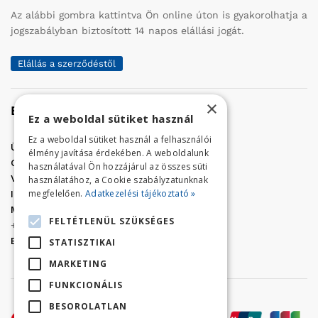
Az alábbi gombra kattintva Ön online úton is gyakorolhatja a
jogszabályban biztosított 14 napos elállási jogát.
Elállás a szerződéstől
×
Elérhetőség
Ez a weboldal sütiket használ
Ez a weboldal sütiket használ a felhasználói
Üzletünk címe:
Szolnok, Vércse út 17.
élmény javítása érdekében. A weboldalunk
Golf Center Áruház:
06 (56) 423-324
használatával Ön hozzájárul az összes süti
VÁR-Kert Áruház:
06 (56) 429-771
használatához, a Cookie szabályzatunknak
megfelelően.
Adatkezelési tájékoztató »
Iroda:
06 (56) 421-857
Megrendelés, termék információ:
FELTÉTLENÜL SZÜKSÉGES
+36 (70) 938-3356
E-mail:
golfaruhaz@gmail.com
STATISZTIKAI
MARKETING
FUNKCIONÁLIS
BESOROLATLAN