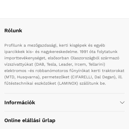
Rólunk
Profilunk a mezőgazdasági, kerti kisgépek és egyéb
iparcikkek kis- és nagykereskedelme. 1991 óta folytatunk
importtevékenységet, elsősorban Olaszországból származó
vízszivattyúkat (DAB, Tesla, Leader, Ircem, Tellarini)
elektromos -és robbanómotoros fűnyírókat kerti traktorokat
(MTD, Husqvarna), permetezőket (CIFARELLI, Dal Degan), ill.
fűtéstechnikai eszközöket (LAMINOX) szállítunk be.
Információk
Online elállási űrlap