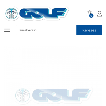
0
Keresés