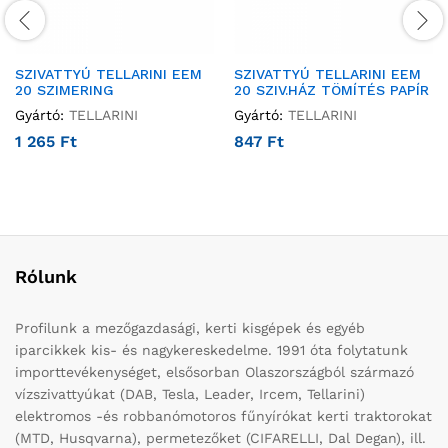
SZIVATTYÚ TELLARINI EEM
SZIVATTYÚ TELLARINI EEM
20 SZIMERING
20 SZIV.HÁZ TÖMÍTÉS PAPÍR
Gyártó:
TELLARINI
Gyártó:
TELLARINI
1 265
Ft
847
Ft
Rólunk
Profilunk a mezőgazdasági, kerti kisgépek és egyéb
iparcikkek kis- és nagykereskedelme. 1991 óta folytatunk
importtevékenységet, elsősorban Olaszországból származó
vízszivattyúkat (DAB, Tesla, Leader, Ircem, Tellarini)
elektromos -és robbanómotoros fűnyírókat kerti traktorokat
(MTD, Husqvarna), permetezőket (CIFARELLI, Dal Degan), ill.