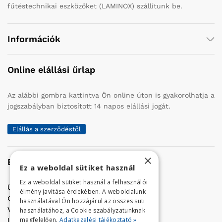
fűtéstechnikai eszközöket (LAMINOX) szállítunk be.
Információk
Online elállási űrlap
Az alábbi gombra kattintva Ön online úton is gyakorolhatja a
jogszabályban biztosított 14 napos elállási jogát.
Elállás a szerződéstől
×
Elérhetőség
Ez a weboldal sütiket használ
Ez a weboldal sütiket használ a felhasználói
Üzletünk címe:
Szolnok, Vércse út 17.
élmény javítása érdekében. A weboldalunk
Golf Center Áruház:
06 (56) 423-324
használatával Ön hozzájárul az összes süti
VÁR-Kert Áruház:
06 (56) 429-771
használatához, a Cookie szabályzatunknak
megfelelően.
Adatkezelési tájékoztató »
Iroda:
06 (56) 421-857