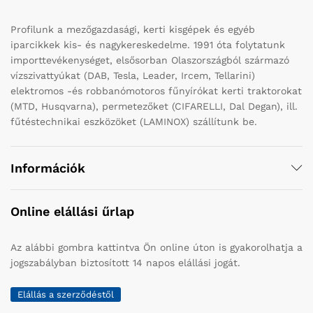
Profilunk a mezőgazdasági, kerti kisgépek és egyéb
iparcikkek kis- és nagykereskedelme. 1991 óta folytatunk
importtevékenységet, elsősorban Olaszországból származó
vízszivattyúkat (DAB, Tesla, Leader, Ircem, Tellarini)
elektromos -és robbanómotoros fűnyírókat kerti traktorokat
(MTD, Husqvarna), permetezőket (CIFARELLI, Dal Degan), ill.
fűtéstechnikai eszközöket (LAMINOX) szállítunk be.
Információk
Online elállási űrlap
Az alábbi gombra kattintva Ön online úton is gyakorolhatja a
jogszabályban biztosított 14 napos elállási jogát.
Elállás a szerződéstől