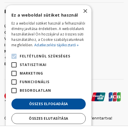
×
Elérhetőség
Ez a weboldal sütiket használ
Ez a weboldal sütiket használ a felhasználói
Üzletünk címe:
Szolnok, Vércse út 17.
élmény javítása érdekében. A weboldalunk
Golf Center Áruház:
06 (56) 423-324
használatával Ön hozzájárul az összes süti
VÁR-Kert Áruház:
06 (56) 429-771
használatához, a Cookie szabályzatunknak
megfelelően.
Adatkezelési tájékoztató »
Iroda:
06 (56) 421-857
Megrendelés, termék információ:
FELTÉTLENÜL SZÜKSÉGES
+36 (70) 938-3356
E-mail:
golfaruhaz@gmail.com
STATISZTIKAI
MARKETING
FUNKCIONÁLIS
BESOROLATLAN
ÖSSZES ELFOGADÁSA
Copyright © 2022 Golfker Kft. - Minden jog fenntartva!
ÖSSZES ELUTASÍTÁSA