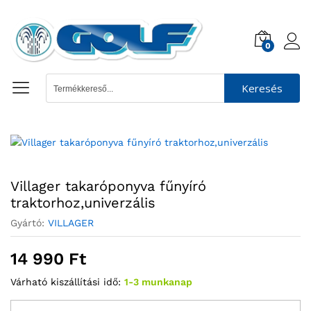
0
Keresés
Villager takaróponyva fűnyíró
traktorhoz,univerzális
Gyártó:
VILLAGER
14 990
Ft
Várható kiszállítási idő:
1-3 munkanap