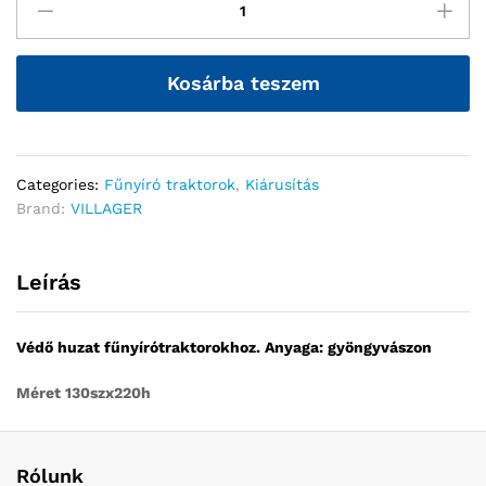
Kosárba teszem
Categories:
Fűnyíró traktorok
,
Kiárusítás
Brand:
VILLAGER
Leírás
Védő huzat fűnyírótraktorokhoz. Anyaga: gyöngyvászon
Méret 130szx220h
Rólunk