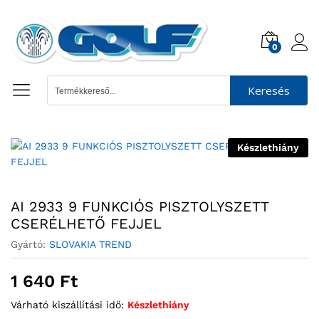
0
Keresés
Készlethiány
AI 2933 9 FUNKCIÓS PISZTOLYSZETT
CSERÉLHETŐ FEJJEL
Gyártó:
SLOVAKIA TREND
1 640
Ft
Várható kiszállítási idő:
Készlethiány