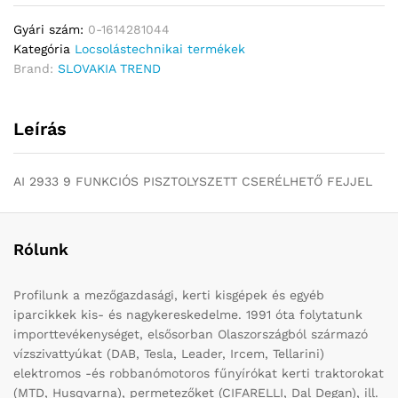
Gyári szám:
0-1614281044
Kategória
Locsolástechnikai termékek
Brand:
SLOVAKIA TREND
Leírás
AI 2933 9 FUNKCIÓS PISZTOLYSZETT CSERÉLHETŐ FEJJEL
Rólunk
Profilunk a mezőgazdasági, kerti kisgépek és egyéb
iparcikkek kis- és nagykereskedelme. 1991 óta folytatunk
importtevékenységet, elsősorban Olaszországból származó
vízszivattyúkat (DAB, Tesla, Leader, Ircem, Tellarini)
elektromos -és robbanómotoros fűnyírókat kerti traktorokat
(MTD, Husqvarna), permetezőket (CIFARELLI, Dal Degan), ill.