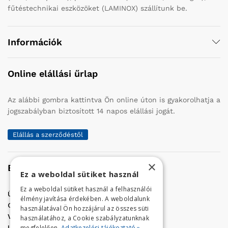
fűtéstechnikai eszközöket (LAMINOX) szállítunk be.
Információk
Online elállási űrlap
Az alábbi gombra kattintva Ön online úton is gyakorolhatja a
jogszabályban biztosított 14 napos elállási jogát.
Elállás a szerződéstől
×
Elérhetőség
Ez a weboldal sütiket használ
Ez a weboldal sütiket használ a felhasználói
Üzletünk címe:
Szolnok, Vércse út 17.
élmény javítása érdekében. A weboldalunk
Golf Center Áruház:
06 (56) 423-324
használatával Ön hozzájárul az összes süti
VÁR-Kert Áruház:
06 (56) 429-771
használatához, a Cookie szabályzatunknak
megfelelően.
Adatkezelési tájékoztató »
Iroda:
06 (56) 421-857