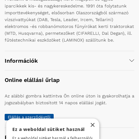
iparcikkek kis- és nagykereskedelme. 1991 óta folytatunk
importtevékenységet, elsősorban Olaszországból származó
vízszivattyúkat (DAB, Tesla, Leader, Ircem, Tellarini)
elektromos -és robbanómotoros fűnyírókat kerti traktorokat
(MTD, Husqvarna), permetezőket (CIFARELLI, Dal Degan), ill.
fűtéstechnikai eszközöket (LAMINOX) szállítunk be.
Információk
Online elállási űrlap
Az alábbi gombra kattintva Ön online úton is gyakorolhatja a
jogszabályban biztosított 14 napos elállási jogát.
Elállás a szerződéstől
×
Ez a weboldal sütiket használ
Elérhetőség
Ez a weboldal sütiket használ a felhasználói