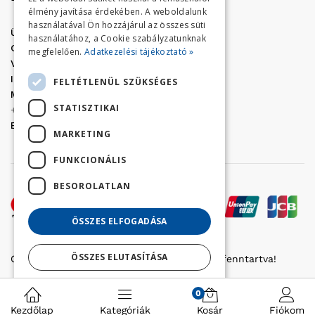
élmény javítása érdekében. A weboldalunk
használatával Ön hozzájárul az összes süti
Üzletünk címe:
Szolnok, Vércse út 17.
használatához, a Cookie szabályzatunknak
Golf Center Áruház:
06 (56) 423-324
megfelelően.
Adatkezelési tájékoztató »
VÁR-Kert Áruház:
06 (56) 429-771
Iroda:
06 (56) 421-857
FELTÉTLENÜL SZÜKSÉGES
Megrendelés, termék információ:
STATISZTIKAI
+36 (70) 938-3356
E-mail:
golfaruhaz@gmail.com
MARKETING
FUNKCIONÁLIS
BESOROLATLAN
ÖSSZES ELFOGADÁSA
ÖSSZES ELUTASÍTÁSA
Copyright © 2022 Golfker Kft. - Minden jog fenntartva!
Részletek megjelenítése
0
Kezdőlap
Kategóriák
Kosár
Fiókom