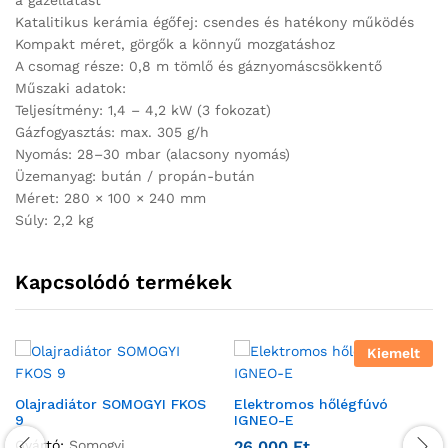
a gázellátást
Katalitikus kerámia égőfej: csendes és hatékony működés
Kompakt méret, görgők a könnyű mozgatáshoz
A csomag része: 0,8 m tömlő és gáznyomáscsökkentő
Műszaki adatok:
Teljesítmény: 1,4 – 4,2 kW (3 fokozat)
Gázfogyasztás: max. 305 g/h
Nyomás: 28–30 mbar (alacsony nyomás)
Üzemanyag: bután / propán-bután
Méret: 280 × 100 × 240 mm
Súly: 2,2 kg
Kapcsolódó termékek
Kiemelt
Olajradiátor SOMOGYI FKOS
Elektromos hőlégfúvó
9
IGNEO-E
Gyártó:
Somogyi
26 000
Ft