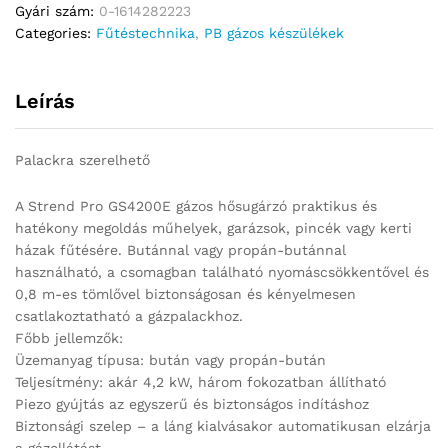
Gyári szám:
0-1614282223
Categories:
Fűtéstechnika
,
PB gázos készülékek
Leírás
Palackra szerelhető
A Strend Pro GS4200E gázos hősugárzó praktikus és
hatékony megoldás műhelyek, garázsok, pincék vagy kerti
házak fűtésére. Butánnal vagy propán-butánnal
használható, a csomagban található nyomáscsökkentővel és
0,8 m-es tömlővel biztonságosan és kényelmesen
csatlakoztatható a gázpalackhoz.
Főbb jellemzők:
Üzemanyag típusa: bután vagy propán-bután
Teljesítmény: akár 4,2 kW, három fokozatban állítható
Piezo gyújtás az egyszerű és biztonságos indításhoz
Biztonsági szelep – a láng kialvásakor automatikusan elzárja