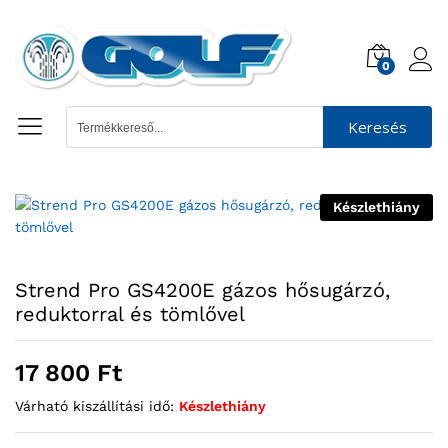
0
Keresés
Készlethiány
Strend Pro GS4200E gázos hősugárzó,
reduktorral és tömlővel
17 800
Ft
Várható kiszállítási idő:
Készlethiány