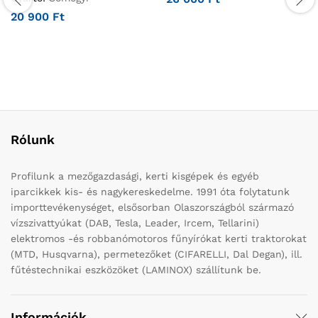
20 900
Ft
Rólunk
Profilunk a mezőgazdasági, kerti kisgépek és egyéb
iparcikkek kis- és nagykereskedelme. 1991 óta folytatunk
importtevékenységet, elsősorban Olaszországból származó
vízszivattyúkat (DAB, Tesla, Leader, Ircem, Tellarini)
elektromos -és robbanómotoros fűnyírókat kerti traktorokat
(MTD, Husqvarna), permetezőket (CIFARELLI, Dal Degan), ill.
fűtéstechnikai eszközöket (LAMINOX) szállítunk be.
Információk