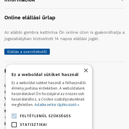
Online elállási űrlap
Az alábbi gombra kattintva Ön online úton is gyakorolhatja a
jogszabályban biztosított 14 napos elállási jogát.
Elállás a szerződéstől
×
Elérhetőség
Ez a weboldal sütiket használ
Ez a weboldal sütiket használ a felhasználói
Üzletünk címe:
Szolnok, Vércse út 17.
élmény javítása érdekében. A weboldalunk
Golf Center Áruház:
06 (56) 423-324
használatával Ön hozzájárul az összes süti
VÁR-Kert Áruház:
06 (56) 429-771
használatához, a Cookie szabályzatunknak
megfelelően.
Adatkezelési tájékoztató »
Iroda:
06 (56) 421-857
Megrendelés, termék információ:
FELTÉTLENÜL SZÜKSÉGES
+36 (70) 938-3356
E-mail:
golfaruhaz@gmail.com
STATISZTIKAI