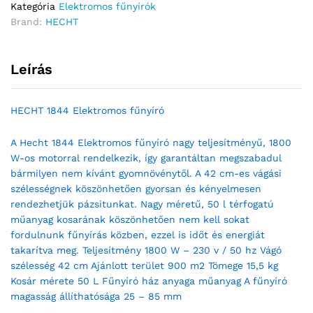
Kategória
Elektromos fűnyírók
Brand:
HECHT
Leírás
HECHT 1844 Elektromos fűnyíró
A Hecht 1844 Elektromos fűnyíró nagy teljesítményű, 1800
W-os motorral rendelkezik, így garantáltan megszabadul
bármilyen nem kívánt gyomnövénytől. A 42 cm-es vágási
szélességnek köszönhetően gyorsan és kényelmesen
rendezhetjük pázsitunkat. Nagy méretű, 50 l térfogatú
műanyag kosarának köszönhetően nem kell sokat
fordulnunk fűnyírás közben, ezzel is időt és energiát
takarítva meg. Teljesítmény 1800 W – 230 v / 50 hz Vágó
szélesség 42 cm Ajánlott terület 900 m2 Tömege 15,5 kg
Kosár mérete 50 L Fűnyíró ház anyaga műanyag A fűnyíró
magasság állíthatósága 25 – 85 mm