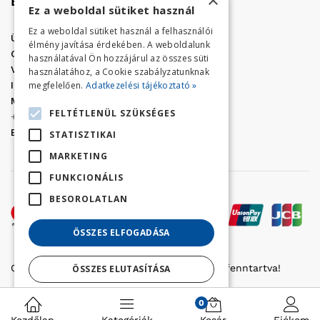
×
Elérhetőség
Ez a weboldal sütiket használ
Ez a weboldal sütiket használ a felhasználói
Üzletünk címe:
Szolnok, Vércse út 17.
élmény javítása érdekében. A weboldalunk
Golf Center Áruház:
06 (56) 423-324
használatával Ön hozzájárul az összes süti
VÁR-Kert Áruház:
06 (56) 429-771
használatához, a Cookie szabályzatunknak
megfelelően.
Adatkezelési tájékoztató »
Iroda:
06 (56) 421-857
Megrendelés, termék információ:
FELTÉTLENÜL SZÜKSÉGES
+36 (70) 938-3356
E-mail:
golfaruhaz@gmail.com
STATISZTIKAI
MARKETING
FUNKCIONÁLIS
BESOROLATLAN
ÖSSZES ELFOGADÁSA
Copyright © 2022 Golfker Kft. - Minden jog fenntartva!
ÖSSZES ELUTASÍTÁSA
Részletek megjelenítése
0