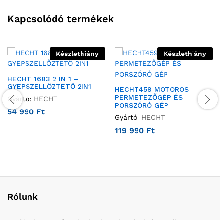
Kapcsolódó termékek
Készlethiány
Készlethiány
HECHT 1683 2 IN 1 –
GYEPSZELLŐZTETŐ 2IN1
HECHT459 MOTOROS
PERMETEZŐGÉP ÉS
Gyártó:
HECHT
PORSZÓRÓ GÉP
54 990
Ft
Gyártó:
HECHT
119 990
Ft
Rólunk