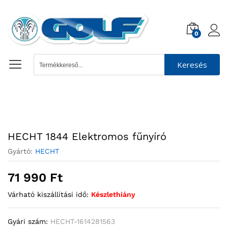
0
Keresés
HECHT 1844 Elektromos fűnyíró
Gyártó:
HECHT
71 990
Ft
Várható kiszállítási idő:
Készlethiány
Gyári szám:
HECHT-1614281563