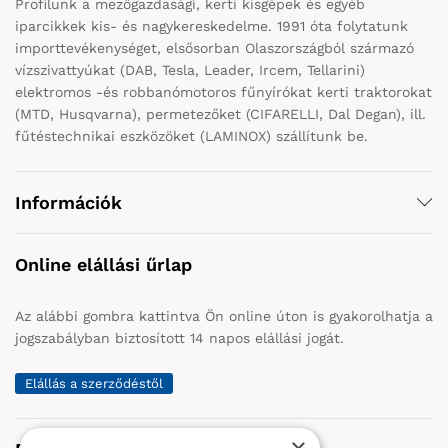
Profilunk a mezőgazdasági, kerti kisgépek és egyéb
iparcikkek kis- és nagykereskedelme. 1991 óta folytatunk
importtevékenységet, elsősorban Olaszországból származó
vízszivattyúkat (DAB, Tesla, Leader, Ircem, Tellarini)
elektromos -és robbanómotoros fűnyírókat kerti traktorokat
(MTD, Husqvarna), permetezőket (CIFARELLI, Dal Degan), ill.
fűtéstechnikai eszközöket (LAMINOX) szállítunk be.
Információk
Online elállási űrlap
Az alábbi gombra kattintva Ön online úton is gyakorolhatja a
jogszabályban biztosított 14 napos elállási jogát.
Elállás a szerződéstől