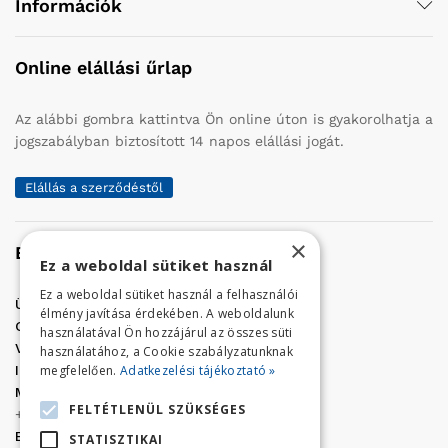
Információk
Online elállási űrlap
Az alábbi gombra kattintva Ön online úton is gyakorolhatja a
jogszabályban biztosított 14 napos elállási jogát.
Elállás a szerződéstől
×
Elérhetőség
Ez a weboldal sütiket használ
Ez a weboldal sütiket használ a felhasználói
Üzletünk címe:
Szolnok, Vércse út 17.
élmény javítása érdekében. A weboldalunk
Golf Center Áruház:
06 (56) 423-324
használatával Ön hozzájárul az összes süti
VÁR-Kert Áruház:
06 (56) 429-771
használatához, a Cookie szabályzatunknak
megfelelően.
Adatkezelési tájékoztató »
Iroda:
06 (56) 421-857
Megrendelés, termék információ:
FELTÉTLENÜL SZÜKSÉGES
+36 (70) 938-3356
E-mail:
golfaruhaz@gmail.com
STATISZTIKAI