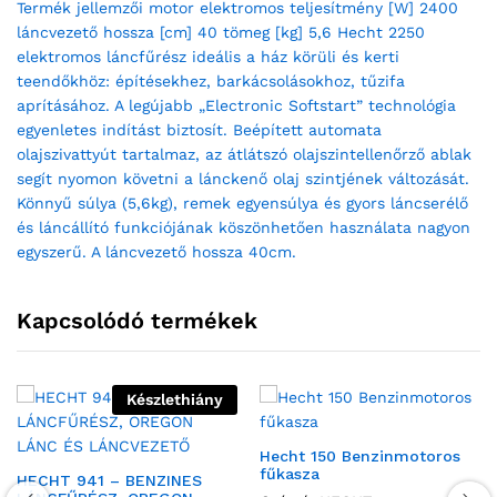
Termék jellemzői motor elektromos teljesítmény [W] 2400
láncvezető hossza [cm] 40 tömeg [kg] 5,6 Hecht 2250
elektromos láncfűrész ideális a ház körüli és kerti
teendőkhöz: építésekhez, barkácsolásokhoz, tűzifa
aprításához. A legújabb „Electronic Softstart” technológia
egyenletes indítást biztosít. Beépített automata
olajszivattyút tartalmaz, az átlátszó olajszintellenőrző ablak
segít nyomon követni a lánckenő olaj szintjének változását.
Könnyű súlya (5,6kg), remek egyensúlya és gyors láncserélő
és láncállító funkciójának köszönhetően használata nagyon
egyszerű. A láncvezető hossza 40cm.
Kapcsolódó termékek
Készlethiány
Hecht 150 Benzinmotoros
fűkasza
HECHT 941 – BENZINES