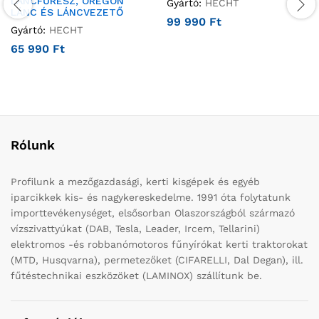
LÁNCFŰRÉSZ, OREGON
Gyártó:
HECHT
LÁNC ÉS LÁNCVEZETŐ
99 990
Ft
Gyártó:
HECHT
65 990
Ft
Rólunk
Profilunk a mezőgazdasági, kerti kisgépek és egyéb
iparcikkek kis- és nagykereskedelme. 1991 óta folytatunk
importtevékenységet, elsősorban Olaszországból származó
vízszivattyúkat (DAB, Tesla, Leader, Ircem, Tellarini)
elektromos -és robbanómotoros fűnyírókat kerti traktorokat
(MTD, Husqvarna), permetezőket (CIFARELLI, Dal Degan), ill.
fűtéstechnikai eszközöket (LAMINOX) szállítunk be.