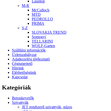
Launtop
M-R
McCulloch
MTD
PEDROLLO
PRIMA
S-Z
SLOVAKIA TREND
Somogyi
TELLARINI
WOLF-Garten
Szállítási információk
Üzletszabályzat
Adatkezelési tájékoztató
Cégismertető
Híreink
Elérhetőségünk
Kapcsolat
Kategóriák
Betonkeverők
Szivattyúk
JET rendszerű szivattyúk, gázos