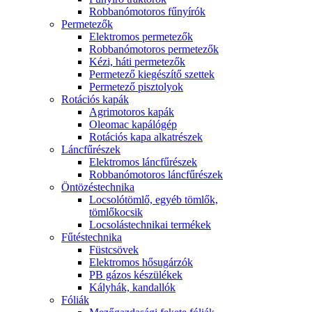
Robbanómotoros fűnyírók
Permetezők
Elektromos permetezők
Robbanómotoros permetezők
Kézi, háti permetezők
Permetező kiegészítő szettek
Permetező pisztolyok
Rotációs kapák
Agrimotoros kapák
Oleomac kapálógép
Rotációs kapa alkatrészek
Láncfűrészek
Elektromos láncfűrészek
Robbanómotoros láncfűrészek
Öntözéstechnika
Locsolótömlő, egyéb tömlők,
tömlőkocsik
Locsolástechnikai termékek
Fűtéstechnika
Füstcsövek
Elektromos hősugárzók
PB gázos készülékek
Kályhák, kandallók
Fóliák