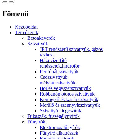
Főmenü
Kezdőoldal
Termékeink
Betonkeverők
Szivattyúk
JET rendszerű szivattyúk, gázos
vízhez
Házi vízellátó
rendszerek,hirdrofor
Perifériál szivattyúk
Csőszivattyúk,
mélykútszivattyúk
Bor és vegyszerszivattyúk
Robbanómotoros szivattyúk
Keringető és szolár szivattyúk
Merülő és szennyvízszivattyúk
Szivattyú kiegészítők
Fűkaszák, fűszegélynyírók
Fűnyírók
Elektromos fűnyírók
Fűnyíró alkatrészek
Fűnyíró traktorok