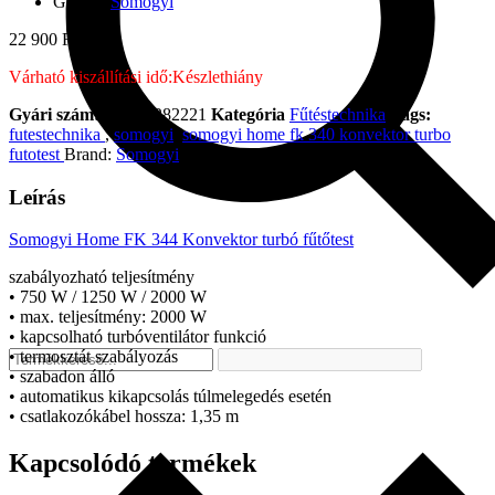
Gyártó:
Somogyi
22 900
Ft
Várható kiszállítási idő:
Készlethiány
Gyári szám:
0-1614282221
Kategória
Fűtéstechnika
Tags:
futestechnika
,
somogyi
,
somogyi home fk 340 konvektor turbo
futotest
Brand:
Somogyi
Leírás
Somogyi Home FK 344 Konvektor turbó fűtőtest
szabályozható teljesítmény
• 750 W / 1250 W / 2000 W
• max. teljesítmény: 2000 W
• kapcsolható turbóventilátor funkció
• termosztát szabályozás
• szabadon álló
• automatikus kikapcsolás túlmelegedés esetén
• csatlakozókábel hossza: 1,35 m
Kapcsolódó termékek