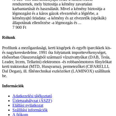
rendszernek, mely biztositja a kémény zavartalan
karbantartását és használatát. Mivel a kémény biztositja a
légmozgást és a káros gázok elvezetését a légtérbe, a
kéményajtó feladata: -a kémény és az elvezetők (sipókák)
állapotának ellenőrzése -a légmozgás és ...
7 900
Ft
Rólunk
Profilunk a mezőgazdasági, kerti kisgépek és egyéb iparcikkek kis-
és nagykereskedelme. 1991 óta folytatunk importtevékenységet,
elsősorban Olaszországból származó vízszivattyúkat (DAB, Tesla,
Leader, Ircem, Tellarini) elektromos -és robbanómotoros fűnyírókat
kerti traktorokat (MTD, Husqvarna), permetezőket (CIFARELLI,
Dal Degan), ill. fűtéstechnikai eszközöket (LAMINOX) szállítunk
be.
Információk
Adatkezelési tájékoztató
Üzletszabályzat (ÁSZF)
Elállási nyilatkozat
Szállítási információk
A fiókom