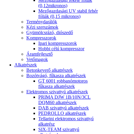
Mezőgazdasági fekete fóliák
(0,12mikronos)
Mezőgazdasági UV stabil fehér
fóliák (0,15 mikronos)
Terménydarálók
Kézi szerszámok
Gyümölcsrázó, diószedő
Kompresszorok
Ipari kompresszorok
Hobbi célú kompresszor
Áramfejlesztő
Vetőmagok
Alkatrészek
Betonkeverő alkatrészek
Bozótvágó, fűkasza alkatrészek
GT 6001 robbanómotoros
fűkasza alkatrészek
Elektromos szivattyú alkatrészek
PRIMA DJW 1B/10N/3CL
DQM60 alkatrészek
DAB szivattyú alkatrészek
PEDROLLO alkatrészek
Tellarini elektromos szivattyú
alkatrész
SIX-TEAM szivattyú