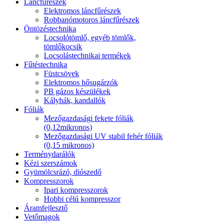
Láncfűrészek
Elektromos láncfűrészek
Robbanómotoros láncfűrészek
Öntözéstechnika
Locsolótömlő, egyéb tömlők,
tömlőkocsik
Locsolástechnikai termékek
Fűtéstechnika
Füstcsövek
Elektromos hősugárzók
PB gázos készülékek
Kályhák, kandallók
Fóliák
Mezőgazdasági fekete fóliák
(0,12mikronos)
Mezőgazdasági UV stabil fehér fóliák
(0,15 mikronos)
Terménydarálók
Kézi szerszámok
Gyümölcsrázó, diószedő
Kompresszorok
Ipari kompresszorok
Hobbi célú kompresszor
Áramfejlesztő
Vetőmagok