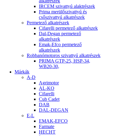
alkatrészek
IRCEM szivattyú alaktrészek
Prima merülőszivattyú és
csőszivattyú alkatrészek
Permetező alkatrészek
Cifarelli permetező alkatrészek
Dal-Degan permetező
alkatrészek
Emak-Efco permetező
alkatrészek
Robbanómotoros szivattyú alkatrészek
PRIMA GTP-25, HSP-34,
WB20-30,
Márkák
A-D
Agrimotor
AL-KO
Cifarelli
Cub Cadet
DAB
DAL-DEGAN
E-L
EMAK-EFCO
Farmate
HECHT