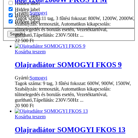
Hidden label
Hidden label
Gyártó:
Somogyi
Hidden label
Tagok száma:11 tag, 3 fűtési fokozat: 800W, 1200W, 2000W,
Hidden label
Szabályzás: termosztát, Automatikus kikapcsolás:
túlmelegedés és borulás esetén, Vezetéktartóval,
Search
gurítható,Tápellátás: 230V/50Hz ...
22 500
Ft
Kosárba teszem
Olajradiátor SOMOGYI FKOS 9
Gyártó:
Somogyi
Tagok száma: 9 tag, 3 fűtési fokozat: 600W, 900W, 1500W,
Szabályzás: termosztát, Automatikus kikapcsolás:
túlmelegedés és borulás esetén, Vezetéktartóval,
gurítható,Tápellátás: 230V/50Hz ...
20 900
Ft
Kosárba teszem
Olajradiátor SOMOGYI FKOS 13