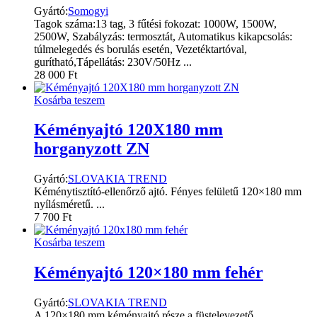
Gyártó:
Somogyi
Tagok száma:13 tag, 3 fűtési fokozat: 1000W, 1500W,
2500W, Szabályzás: termosztát, Automatikus kikapcsolás:
túlmelegedés és borulás esetén, Vezetéktartóval,
gurítható,Tápellátás: 230V/50Hz ...
28 000
Ft
Kosárba teszem
Kéményajtó 120X180 mm
horganyzott ZN
Gyártó:
SLOVAKIA TREND
Kéménytisztító-ellenőrző ajtó. Fényes felületű 120×180 mm
nyílásméretű. ...
7 700
Ft
Kosárba teszem
Kéményajtó 120×180 mm fehér
Gyártó:
SLOVAKIA TREND
A 120×180 mm kéményajtó része a füstelevezető