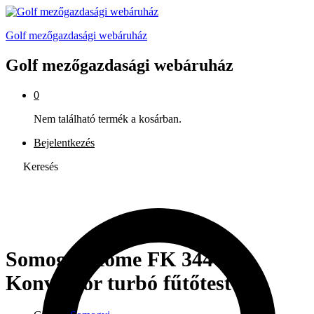
Golf mezőgazdasági webáruház
Golf mezőgazdasági webáruház
0
Nem található termék a kosárban.
Bejelentkezés
Keresés
Somogyi Home FK 344
Konvektor turbó fűtőtest