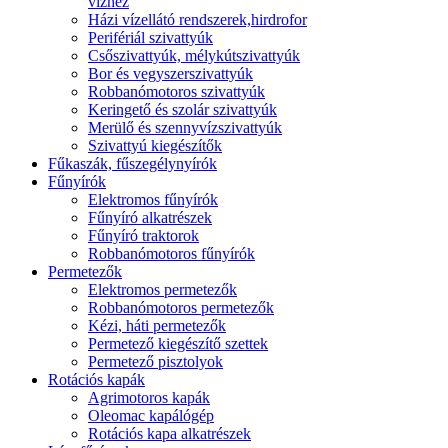
vízhez
Házi vízellátó rendszerek,hirdrofor
Perifériál szivattyúk
Csőszivattyúk, mélykútszivattyúk
Bor és vegyszerszivattyúk
Robbanómotoros szivattyúk
Keringető és szolár szivattyúk
Merülő és szennyvízszivattyúk
Szivattyú kiegészítők
Fűkaszák, fűszegélynyírók
Fűnyírók
Elektromos fűnyírók
Fűnyíró alkatrészek
Fűnyíró traktorok
Robbanómotoros fűnyírók
Permetezők
Elektromos permetezők
Robbanómotoros permetezők
Kézi, háti permetezők
Permetező kiegészítő szettek
Permetező pisztolyok
Rotációs kapák
Agrimotoros kapák
Oleomac kapálógép
Rotációs kapa alkatrészek