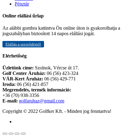
Pénztár
Online elállási űrlap
Az alábbi gombra kattintva Ön online úton is gyakorolhatja a
jogszabályban biztosított 14 napos elállási jogát.
Elállás a szerződéstől
Elérhetőség
Üzletünk címe:
Szolnok, Vércse út 17.
Golf Center Áruház:
06 (56) 423-324
VÁR-Kert Áruház:
06 (56) 429-771
Iroda:
06 (56) 421-857
Megrendelés, termék információ:
+36 (70) 938-3356
E-mail:
golfaruhaz@gmail.com
Copyright © 2022 Golfker Kft. - Minden jog fenntartva!