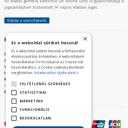
Az alábbi gombra kattintva Ön online úton is gyakorolhatja a
jogszabályban biztosított 14 napos elállási jogát.
Elállás a szerződéstől
×
Elérhetőség
Ez a weboldal sütiket használ
Ez a weboldal sütiket használ a felhasználói
Üzletünk címe:
Szolnok, Vércse út 17.
élmény javítása érdekében. A weboldalunk
Golf Center Áruház:
06 (56) 423-324
használatával Ön hozzájárul az összes süti
VÁR-Kert Áruház:
06 (56) 429-771
használatához, a Cookie szabályzatunknak
megfelelően.
Adatkezelési tájékoztató »
Iroda:
06 (56) 421-857
Megrendelés, termék információ:
FELTÉTLENÜL SZÜKSÉGES
+36 (70) 938-3356
E-mail:
golfaruhaz@gmail.com
STATISZTIKAI
MARKETING
FUNKCIONÁLIS
BESOROLATLAN