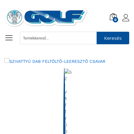
0
Keresés