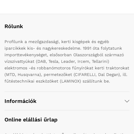
Rólunk
Profilunk a mezőgazdasági, kerti kisgépek és egyéb
iparcikkek kis- és nagykereskedelme. 1991 óta folytatunk
importtevékenységet, elsősorban Olaszországból származó
vízszivattyúkat (DAB, Tesla, Leader, Ircem, Tellarini)
elektromos -és robbanómotoros fűnyírókat kerti traktorokat
(MTD, Husqvarna), permetezőket (CIFARELLI, Dal Degan), ill.
fűtéstechnikai eszközöket (LAMINOX) szállítunk be.
Információk
Online elállási űrlap