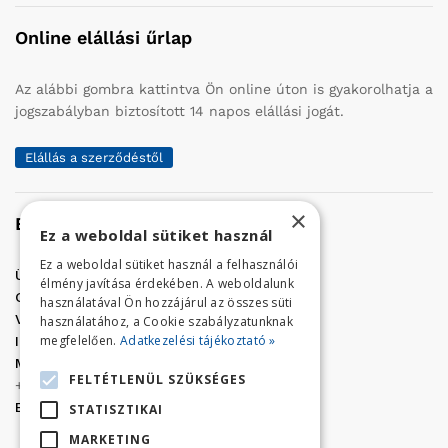
Online elállási űrlap
Az alábbi gombra kattintva Ön online úton is gyakorolhatja a
jogszabályban biztosított 14 napos elállási jogát.
Elállás a szerződéstől
×
Elérhetőség
Ez a weboldal sütiket használ
Ez a weboldal sütiket használ a felhasználói
Üzletünk címe:
Szolnok, Vércse út 17.
élmény javítása érdekében. A weboldalunk
Golf Center Áruház:
06 (56) 423-324
használatával Ön hozzájárul az összes süti
VÁR-Kert Áruház:
06 (56) 429-771
használatához, a Cookie szabályzatunknak
megfelelően.
Adatkezelési tájékoztató »
Iroda:
06 (56) 421-857
Megrendelés, termék információ:
FELTÉTLENÜL SZÜKSÉGES
+36 (70) 938-3356
E-mail:
golfaruhaz@gmail.com
STATISZTIKAI
MARKETING