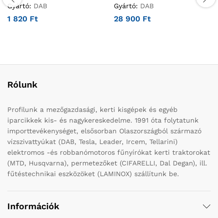
Gyártó:
DAB
Gyártó:
DAB
1 820
Ft
28 900
Ft
Rólunk
Profilunk a mezőgazdasági, kerti kisgépek és egyéb
iparcikkek kis- és nagykereskedelme. 1991 óta folytatunk
importtevékenységet, elsősorban Olaszországból származó
vízszivattyúkat (DAB, Tesla, Leader, Ircem, Tellarini)
elektromos -és robbanómotoros fűnyírókat kerti traktorokat
(MTD, Husqvarna), permetezőket (CIFARELLI, Dal Degan), ill.
fűtéstechnikai eszközöket (LAMINOX) szállítunk be.
Információk