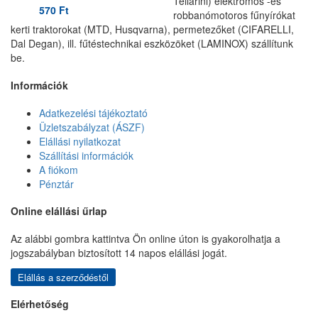
Tellarini) elektromos -és
570
Ft
robbanómotoros fűnyírókat
kerti traktorokat (MTD, Husqvarna), permetezőket (CIFARELLI,
Dal Degan), ill. fűtéstechnikai eszközöket (LAMINOX) szállítunk
be.
Információk
Adatkezelési tájékoztató
Üzletszabályzat (ÁSZF)
Elállási nyilatkozat
Szállítási információk
A fiókom
Pénztár
Online elállási űrlap
Az alábbi gombra kattintva Ön online úton is gyakorolhatja a
jogszabályban biztosított 14 napos elállási jogát.
Elállás a szerződéstől
Elérhetőség