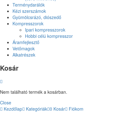
Terménydarálók
Kézi szerszámok
Gyümölcsrázó, diószedő
Kompresszorok
Ipari kompresszorok
Hobbi célú kompresszor
Áramfejlesztő
Vetőmagok
Alkatrészek
Kosár
Nem található termék a kosárban.
Close
Kezdőlap
Kategóriák
0
Kosár
Fiókom