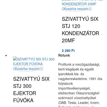
Kosárba teszem
SZIVATTYÚ SIX
STJ 120
KONDENZÁTOR
20MF
2 280
Ft
Rólunk
Profilunk a mezőgazdasági,
Kosárba teszem
kerti kisgépek és egyéb
iparcikkek kis- és
SZIVATTYÚ SIX
nagykereskedelme. 1991 óta
folytatunk
STJ 300
importtevékenységet,
EJEKTOR
elsősorban Olaszországból
származó vízszivattyúkat
FÚVÓKA
(DAB, Tesla, Leader, Ircem,