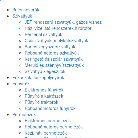
Betonkeverők
Szivattyúk
JET rendszerű szivattyúk, gázos vízhez
Házi vízellátó rendszerek,hirdrofor
Perifériál szivattyúk
Csőszivattyúk, mélykútszivattyúk
Bor és vegyszerszivattyúk
Robbanómotoros szivattyúk
Keringető és szolár szivattyúk
Merülő és szennyvízszivattyúk
Szivattyú kiegészítők
Fűkaszák, fűszegélynyírók
Fűnyírók
Elektromos fűnyírók
Fűnyíró alkatrészek
Fűnyíró traktorok
Robbanómotoros fűnyírók
Permetezők
Elektromos permetezők
Robbanómotoros permetezők
Kézi, háti permetezők