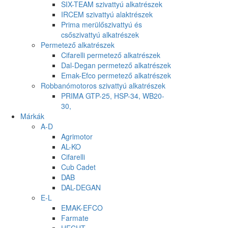
SIX-TEAM szivattyú alkatrészek
IRCEM szivattyú alaktrészek
Prima merülőszivattyú és
csőszivattyú alkatrészek
Permetező alkatrészek
Cifarelli permetező alkatrészek
Dal-Degan permetező alkatrészek
Emak-Efco permetező alkatrészek
Robbanómotoros szivattyú alkatrészek
PRIMA GTP-25, HSP-34, WB20-
30,
Márkák
A-D
Agrimotor
AL-KO
Cifarelli
Cub Cadet
DAB
DAL-DEGAN
E-L
EMAK-EFCO
Farmate
HECHT