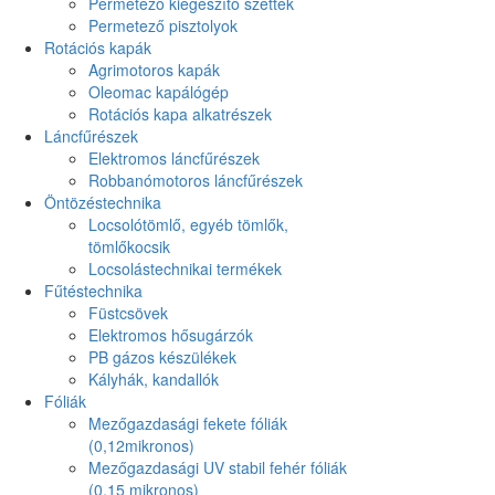
Permetező kiegészítő szettek
Permetező pisztolyok
Rotációs kapák
Agrimotoros kapák
Oleomac kapálógép
Rotációs kapa alkatrészek
Láncfűrészek
Elektromos láncfűrészek
Robbanómotoros láncfűrészek
Öntözéstechnika
Locsolótömlő, egyéb tömlők,
tömlőkocsik
Locsolástechnikai termékek
Fűtéstechnika
Füstcsövek
Elektromos hősugárzók
PB gázos készülékek
Kályhák, kandallók
Fóliák
Mezőgazdasági fekete fóliák
(0,12mikronos)
Mezőgazdasági UV stabil fehér fóliák
(0,15 mikronos)