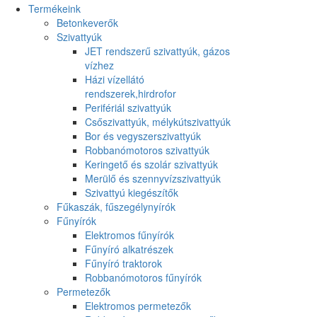
Termékeink
Betonkeverők
Szivattyúk
JET rendszerű szivattyúk, gázos
vízhez
Házi vízellátó
rendszerek,hirdrofor
Perifériál szivattyúk
Csőszivattyúk, mélykútszivattyúk
Bor és vegyszerszivattyúk
Robbanómotoros szivattyúk
Keringető és szolár szivattyúk
Merülő és szennyvízszivattyúk
Szivattyú kiegészítők
Fűkaszák, fűszegélynyírók
Fűnyírók
Elektromos fűnyírók
Fűnyíró alkatrészek
Fűnyíró traktorok
Robbanómotoros fűnyírók
Permetezők
Elektromos permetezők