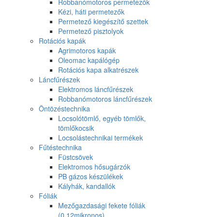
Robbanómotoros permetezők
Kézi, háti permetezők
Permetező kiegészítő szettek
Permetező pisztolyok
Rotációs kapák
Agrimotoros kapák
Oleomac kapálógép
Rotációs kapa alkatrészek
Láncfűrészek
Elektromos láncfűrészek
Robbanómotoros láncfűrészek
Öntözéstechnika
Locsolótömlő, egyéb tömlők,
tömlőkocsik
Locsolástechnikai termékek
Fűtéstechnika
Füstcsövek
Elektromos hősugárzók
PB gázos készülékek
Kályhák, kandallók
Fóliák
Mezőgazdasági fekete fóliák
(0,12mikronos)