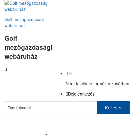
Golf mezőgazdasági
webáruház
Golf
mezőgazdasági
webáruház
0
Nem található termék a kosárban.
Bejelentkezés
Keresés