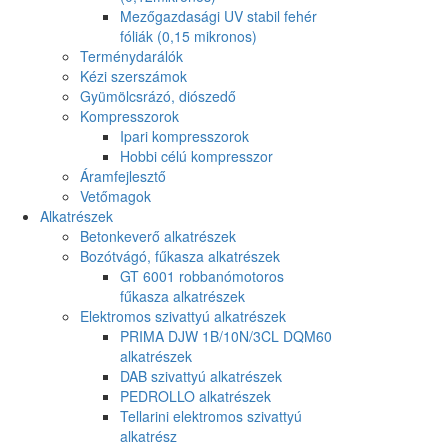
Mezőgazdasági UV stabil fehér
fóliák (0,15 mikronos)
Terménydarálók
Kézi szerszámok
Gyümölcsrázó, diószedő
Kompresszorok
Ipari kompresszorok
Hobbi célú kompresszor
Áramfejlesztő
Vetőmagok
Alkatrészek
Betonkeverő alkatrészek
Bozótvágó, fűkasza alkatrészek
GT 6001 robbanómotoros
fűkasza alkatrészek
Elektromos szivattyú alkatrészek
PRIMA DJW 1B/10N/3CL DQM60
alkatrészek
DAB szivattyú alkatrészek
PEDROLLO alkatrészek
Tellarini elektromos szivattyú
alkatrész