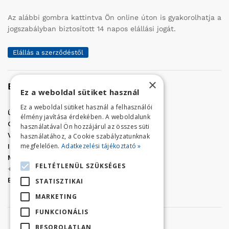
Az alábbi gombra kattintva Ön online úton is gyakorolhatja a
jogszabályban biztosított 14 napos elállási jogát.
Elállás a szerződéstől
×
Elérhetőség
Ez a weboldal sütiket használ
Ez a weboldal sütiket használ a felhasználói
Üzletünk címe:
Szolnok, Vércse út 17.
élmény javítása érdekében. A weboldalunk
Golf Center Áruház:
06 (56) 423-324
használatával Ön hozzájárul az összes süti
VÁR-Kert Áruház:
06 (56) 429-771
használatához, a Cookie szabályzatunknak
megfelelően.
Adatkezelési tájékoztató »
Iroda:
06 (56) 421-857
Megrendelés, termék információ:
FELTÉTLENÜL SZÜKSÉGES
+36 (70) 938-3356
E-mail:
golfaruhaz@gmail.com
STATISZTIKAI
MARKETING
FUNKCIONÁLIS
BESOROLATLAN