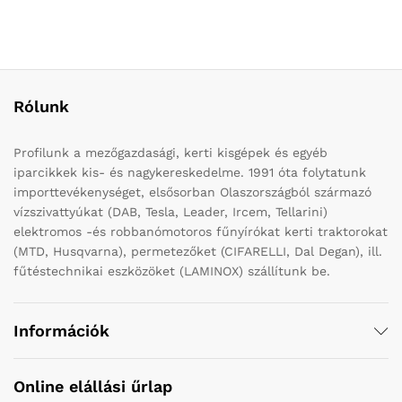
Rólunk
Profilunk a mezőgazdasági, kerti kisgépek és egyéb
iparcikkek kis- és nagykereskedelme. 1991 óta folytatunk
importtevékenységet, elsősorban Olaszországból származó
vízszivattyúkat (DAB, Tesla, Leader, Ircem, Tellarini)
elektromos -és robbanómotoros fűnyírókat kerti traktorokat
(MTD, Husqvarna), permetezőket (CIFARELLI, Dal Degan), ill.
fűtéstechnikai eszközöket (LAMINOX) szállítunk be.
Információk
Online elállási űrlap